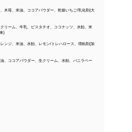
糖、木苺、米油、ココアパウダー、乾燥いちご/乳化剤(大
、生クリーム、牛乳、ピスタチオ、ココナッツ、水飴、米
来)
オレンジ、米油、水飴、レモン/トレハロース、増粘剤(加
、米油、ココアパウダー、生クリーム、水飴、バニラペー