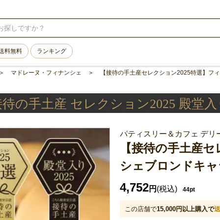
送料無料
ランキング
マドレーヌ・フィナンシェ
【接待の手土産セレクション2025特選】フ
接待の手土産 セレクション2025 殿堂入
パティスリー＆カフェ デリ
【接待の手土産セレ
シェブロンドキャ
4,752
円
(税込)
44pt
この店舗で
15,000
円以上購入で