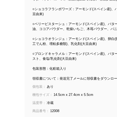
○ショコラフランボワーズ：アーモンド(スペイン産)、
豆由来)
○ベリーピスターシュ：アーモンド(スペイン産)、バタ
油、ココアパウダー、乾燥いちご、木苺パウダー、バニラ
○ショコラオランジュ：アーモンド(スペイン産)、卵白
工でん粉、増粘多糖類)、乳化剤(大豆由来)
○ブロンドキャラメル：アーモンド(スペイン産)、バタ
スト、食塩/乳化剤(大豆由来)
包装形態：化粧箱入り
領収書について：発送完了メールに領収書をダウンロー
個包装：
あり
梱包サイズ：
14.5cm x 27.4cm x 5.5cm
温度帯：
冷蔵
商品番号：
12008