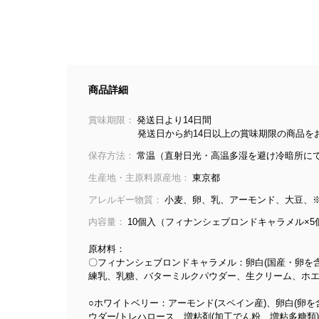
商品詳細
賞味期限：
発送日より14日間
発送日から約14日以上の賞味期限の商品をお
保存方法：
常温（直射日光・高温多湿を避け冷暗所に
生産地・主原料原産地：
東京都
アレルギー物質：
小麦、卵、乳、アーモンド、大豆、
内容量：
10個入（フィナンシェブロンドキャラメル×
原材料：
〇フィナンシェブロンドキャラメル：卵白(国産・卵を
練乳、乳糖、バターミルクパウダー、生クリーム、ホエ
○ホワイトベリー：アーモンド(スペイン産)、卵白(卵
ウダー/トレハロース、増粘剤(加工でん粉、増粘多糖類)