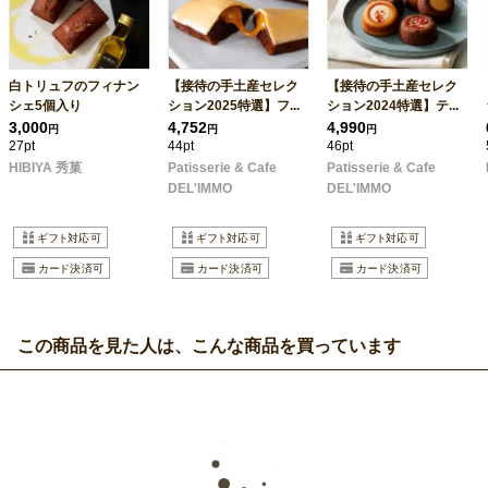
白トリュフのフィナン
【接待の手土産セレク
【接待の手土産セレク
シェ5個入り
ション2025特選】フ...
ション2024特選】テ...
3,000
4,752
4,990
円
円
円
27pt
44pt
46pt
HIBIYA 秀菓
Patisserie & Cafe
Patisserie & Cafe
DEL'IMMO
DEL'IMMO
この商品を見た人は、こんな商品を買っています