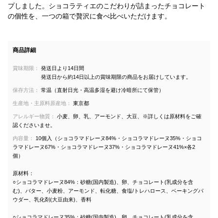
プしました。ショコラティエのこだわりが詰まったチョコレート
の個性を、一つの箱で贅沢に食べ比べいただけます。
商品詳細
賞味期限：
発送日より14日間
発送日から約14日以上の賞味期限の商品をお届けしています。
保存方法：
常温（直射日光・高温多湿を避け冷暗所にて保管）
生産地・主原料原産地：
東京都
アレルギー物質：
小麦、卵、乳、アーモンド、大豆、※詳しくは原材料をご確
認くださいませ。
内容量：
10個入（ショコラマドレーヌ84%・ショコラマドレーヌ35%・ショコ
ラマドレーヌ67%・ショコラマドレーヌ37%・ショコラマドレーヌ41%×各2
個）
原材料：
○ショコラマドレーヌ84%：砂糖(国内製造)、卵、チョコレート(乳成分を含
む)、バター、小麦粉、アーモンド、転化糖、食塩/トレハロース、ベーキングパ
ウダー、乳化剤(大豆由来)、香料
○ショコラマドレーヌ35%：砂糖(国内製造)、卵、チョコレート(乳成分を含