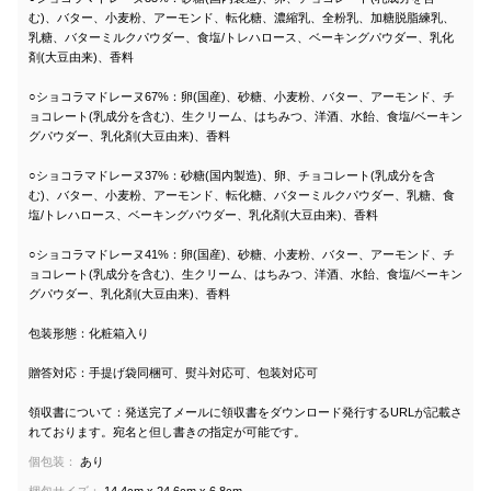
む)、バター、小麦粉、アーモンド、転化糖、濃縮乳、全粉乳、加糖脱脂練乳、
乳糖、バターミルクパウダー、食塩/トレハロース、ベーキングパウダー、乳化
剤(大豆由来)、香料
○ショコラマドレーヌ67%：卵(国産)、砂糖、小麦粉、バター、アーモンド、チ
ョコレート(乳成分を含む)、生クリーム、はちみつ、洋酒、水飴、食塩/ベーキン
グパウダー、乳化剤(大豆由来)、香料
○ショコラマドレーヌ37%：砂糖(国内製造)、卵、チョコレート(乳成分を含
む)、バター、小麦粉、アーモンド、転化糖、バターミルクパウダー、乳糖、食
塩/トレハロース、ベーキングパウダー、乳化剤(大豆由来)、香料
○ショコラマドレーヌ41%：卵(国産)、砂糖、小麦粉、バター、アーモンド、チ
ョコレート(乳成分を含む)、生クリーム、はちみつ、洋酒、水飴、食塩/ベーキン
グパウダー、乳化剤(大豆由来)、香料
包装形態：化粧箱入り
贈答対応：手提げ袋同梱可、熨斗対応可、包装対応可
領収書について：発送完了メールに領収書をダウンロード発行するURLが記載さ
れております。宛名と但し書きの指定が可能です。
個包装：
あり