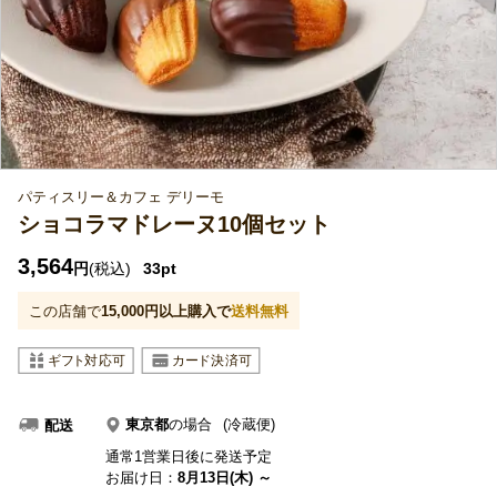
パティスリー＆カフェ デリーモ
ショコラマドレーヌ10個セット
3,564
円
(税込)
33pt
この店舗で
15,000
円以上購入で
送料無料
東京都
の場合
(冷蔵便)
配送
通常1営業日後に発送予定
お届け日：
8月13日(木) ～