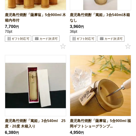
鹿児島竹焼酎「薩摩翁」5合900ml 木
鹿児島竹焼酎「篤姫」3合540ml木箱
箱内布付
なし
7,700
3,960
円
円
70pt
36pt
鹿児島竹焼酎「篤姫」3合540ml 25
鹿児島竹焼酎「薩摩翁」5合900ml 福
度・20度 木箱入り
岡ギフトショーグランプ...
6,380
4,950
円
円