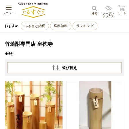
キャンセル
メニュー
カート
クーポン
検索
ボックス
おすすめ
ふるさと納税
送料無料
ランキング
竹焼酎専門店 皇徳寺
全6件
並び替え