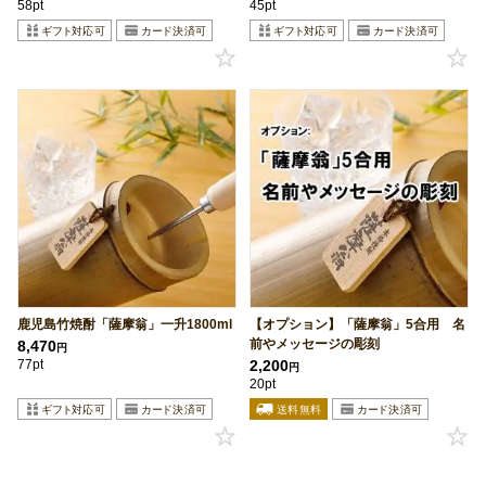
58pt
45pt
鹿児島竹焼酎「薩摩翁」一升1800ml
【オプション】「薩摩翁」5合用 名
前やメッセージの彫刻
8,470
円
77pt
2,200
円
20pt