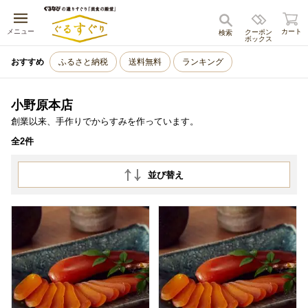
キャンセル
メニュー
カート
クーポン
検索
ボックス
おすすめ
ふるさと納税
送料無料
ランキング
小野原本店
創業以来、手作りでからすみを作っています。
全2件
並び替え