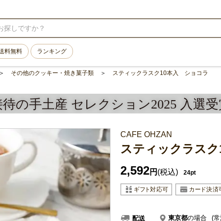
送料無料
ランキング
その他のクッキー・焼き菓子類
スティックラスク10本入 ショコラ
接待の手土産 セレクション2025 入選受
CAFE OHZAN
スティックラスク
2,592
円
(税込)
24pt
東京都
の場合
(常
配送