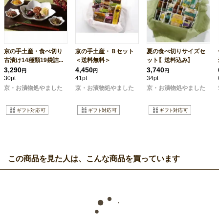
京の手土産・食べ切り
京の手土産・Ｂセット
夏の食べ切りサイズセ
古漬け14種類19袋詰...
＜送料無料＞
ット〖送料込み〗
3,290
4,450
3,740
円
円
円
30pt
41pt
34pt
京・お漬物処やました
京・お漬物処やました
京・お漬物処やました
この商品を見た人は、こんな商品を買っています