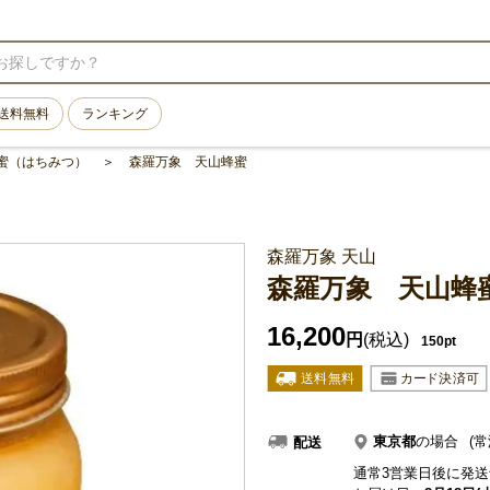
送料無料
ランキング
蜜（はちみつ）
森羅万象 天山蜂蜜
森羅万象 天山
森羅万象 天山蜂
16,200
円
(税込)
150pt
東京都
の場合
(常
配送
通常3営業日後に発送