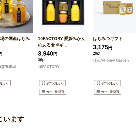
場の国産はちみ
10FACTORY 愛媛みかん
はちみつギフト
のある食卓ギ...
3,175
円
3,940
29pt
円
円
36pt
れんがHoney Garden
重森養蜂場
10FACTORY
ています