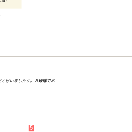
で届く
。