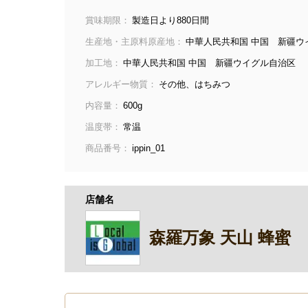
賞味期限：
製造日より880日間
生産地・主原料原産地：
中華人民共和国 中国 新疆ウ
加工地：
中華人民共和国 中国 新疆ウイグル自治区
アレルギー物質：
その他、はちみつ
内容量：
600g
温度帯：
常温
商品番号：
ippin_01
店舗名
森羅万象 天山 蜂蜜