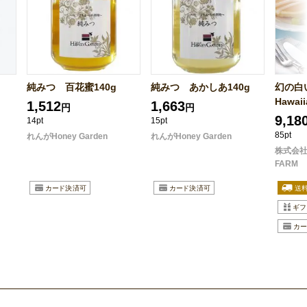
純みつ 百花蜜140g
純みつ あかしあ140g
幻の白
Hawaiia
1,512
1,663
円
円
9,18
14pt
15pt
85pt
れんがHoney Garden
れんがHoney Garden
株式会社N
FARM