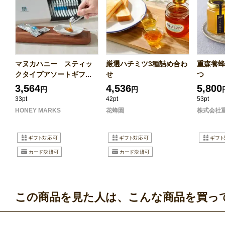
マヌカハニー スティッ
厳選ハチミツ3種詰め合わ
重森養蜂
クタイプアソートギフ...
せ
つ
3,564
4,536
5,800
円
円
33pt
42pt
53pt
HONEY MARKS
花蜂園
株式会社
この商品を見た人は、こんな商品を買っ