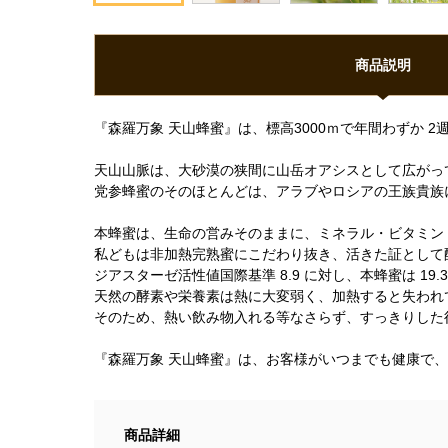
商品説明
『森羅万象 天山蜂蜜』は、標高3000ｍで年間わずか
天山山脈は、大砂漠の狭間に山岳オアシスとして広がっ
党参蜂蜜のそのほとんどは、アラブやロシアの王族貴族
本蜂蜜は、生命の営みそのままに、ミネラル・ビタミン
私どもは非加熱完熟蜜にこだわり抜き、活きた証として
ジアスターゼ活性値国際基準 8.9 に対し、本蜂蜜は 19
天然の酵素や栄養素は熱に大変弱く、加熱すると失われ
そのため、熱い飲み物入れる等なさらず、すっきりした
『森羅万象 天山蜂蜜』は、お客様がいつまでも健康で
商品詳細