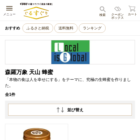
キャンセル
メニュー
カート
クーポン
検索
ボックス
おすすめ
ふるさと納税
送料無料
ランキング
森羅万象 天山 蜂蜜
「本物の食は人を幸せにする」をテーマに、究極の生蜂蜜を作りまし
た。
全1件
並び替え