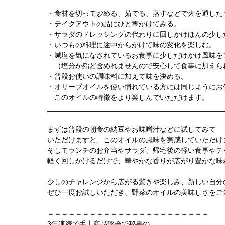
・食材を切って炒める、茹でる、蒸すなどで火を通した
・テイクアウトの品にひと雫かけてみる。
・サラダのドレッシングの代わりに回しかけほんの少し
・いつもの料理に途中からかけて味の変化を楽しむ。
・減塩を気になされているお食事に少しだけかけ風味を
（塩分が殆ど含めれませんので安心して食事に加えら
・普段お使いの調味料に加えて味を決める。
・オリーブオイルを使い慣れている方には同じようにお
このオイルの特徴をより楽しんでいただけます。
____________________________________________
まずは普段の朝食の納豆やお味噌汁などに試してみて
いただけますと、このオイルの風味を実感していただけ
そしてランチのお弁当やサラダ、帰宅後の軽い食事やテ
軽く回しかけるだけで、華やかな香りが広がり豊かな味
少しのチャレンジから広がる驚きや楽しみ、新しい自分
ぜひ一度お試しいただき、野菜のオイルの美味しさをご
＝＝＝＝＝＝＝＝＝＝＝＝＝＝＝＝＝＝＝＝＝＝＝
3年連続で手土産品評会で秘書の