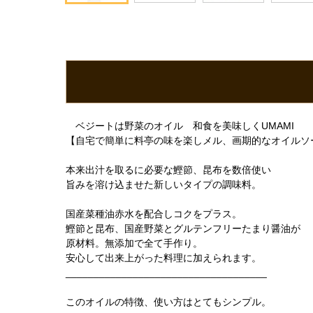
ベジートは野菜のオイル 和食を美味しくUMAMI
【自宅で簡単に料亭の味を楽しメル、画期的なオイルソ
本来出汁を取るに必要な鰹節、昆布を数倍使い
旨みを溶け込ませた新しいタイプの調味料。
国産菜種油赤水を配合しコクをプラス。
鰹節と昆布、国産野菜とグルテンフリーたまり醤油が
原材料。無添加で全て手作り。
安心して出来上がった料理に加えられます。
____________________________________
このオイルの特徴、使い方はとてもシンプル。