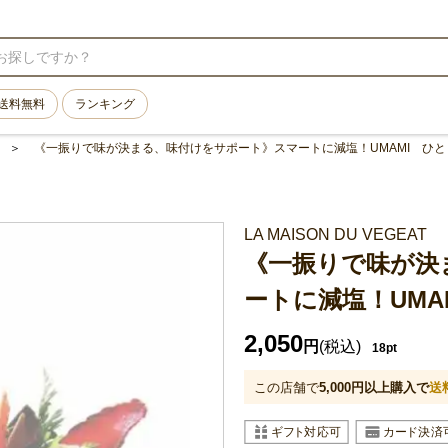
送料無料
ランキング
《一振りで味が決まる、味付けをサポート》スマートに減塩！UMAMI ひ
LA MAISON DU VEGEAT
《一振りで味が決
ートに減塩！UMA
2,050
円
(税込)
18pt
この店舗で
5,000
円以上購入で
送