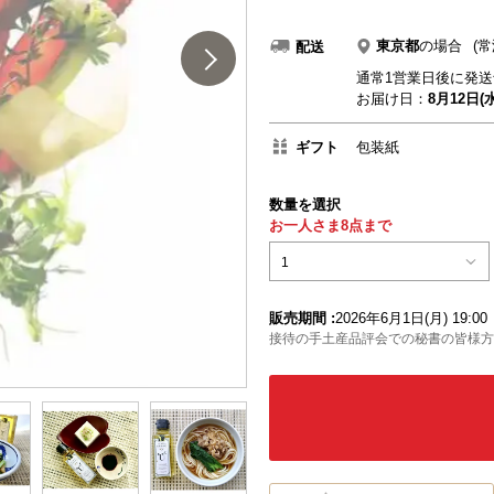
東京都
の場合
(常
配送
通常1営業日後に発送
お届け日：
8月12日(水
ギフト
包装紙
数量を選択
お一人さま8点まで
1
販売期間 :
2026年6月1日(月) 19:00
接待の手土産品評会での秘書の皆様方