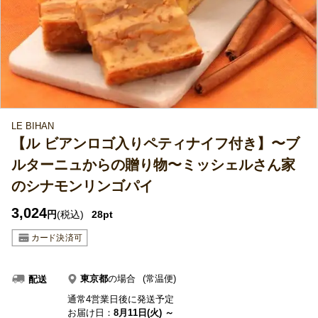
LE BIHAN
【ル ビアンロゴ入りペティナイフ付き】〜ブ
ルターニュからの贈り物〜ミッシェルさん家
のシナモンリンゴパイ
3,024
円
(税込)
28pt
東京都
の場合
(常温便)
配送
通常4営業日後に発送予定
お届け日：
8月11日(火) ～