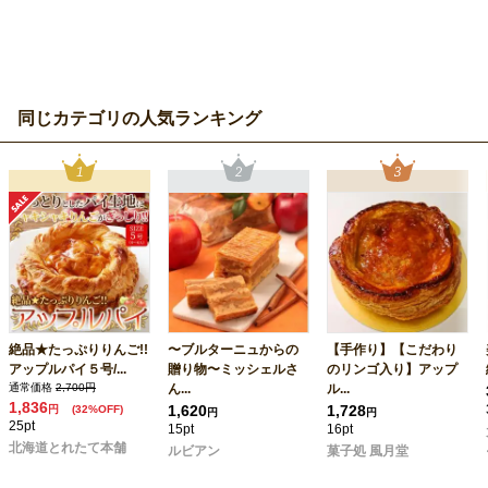
同じカテゴリの人気ランキング
絶品★たっぷりりんご!!
〜ブルターニュからの
【手作り】【こだわり
アップルパイ５号/...
贈り物〜ミッシェルさ
のリンゴ入り】アップ
通常価格
2,700円
ん...
ル...
1,836
1,620
1,728
円
(32%OFF)
円
円
25pt
15pt
16pt
北海道とれたて本舗
ルビアン
菓子処 風月堂