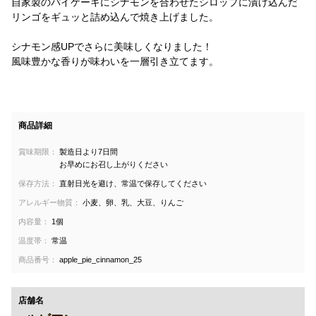
自家製のパイケーキにシナモンを合わせたシロップに漬け込んだ
リンゴをギュッと詰め込んで焼き上げました。
シナモン感UPでさらに美味しくなりました！
風味豊かな香りが味わいを一層引き立てます。
商品詳細
賞味期限：
製造日より7日間
お早めにお召し上がりください
保存方法：
直射日光を避け、常温で保存してください
アレルギー物質：
小麦、卵、乳、大豆、りんご
内容量：
1個
温度帯：
常温
商品番号：
apple_pie_cinnamon_25
店舗名