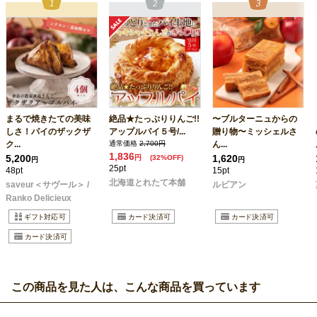
まるで焼きたての美味
絶品★たっぷりりんご!!
〜ブルターニュからの
しさ！パイのザックザ
アップルパイ５号/...
贈り物〜ミッシェルさ
ク...
通常価格
2,700円
ん...
1,836
5,200
1,620
円
(32%OFF)
円
円
25pt
48pt
15pt
北海道とれたて本舗
saveur＜サヴール＞ /
ルビアン
Ranko Delicieux
この商品を見た人は、こんな商品を買っています