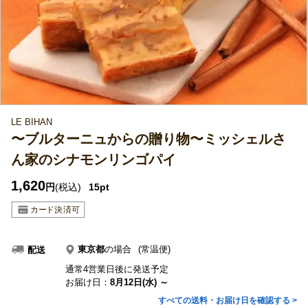
LE BIHAN
〜ブルターニュからの贈り物〜ミッシェルさ
ん家のシナモンリンゴパイ
1,620
円
(税込)
15pt
東京都
の場合
(常温便)
配送
通常4営業日後に発送予定
お届け日：
8月12日(水) ～
すべての送料・お届け日を確認する >