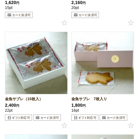
1,620
2,160
円
円
15pt
20pt
金魚サブレ（10枚入）
金魚サブレ 7枚入り
2,400
1,800
円
円
22pt
16pt