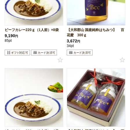
ビーフカレー220ｇ（1人前）×8袋
【大和郡山 国産純粋はちみつ】 百
花蜜 300ｇ
9,190
円
85pt
3,672
円
34pt