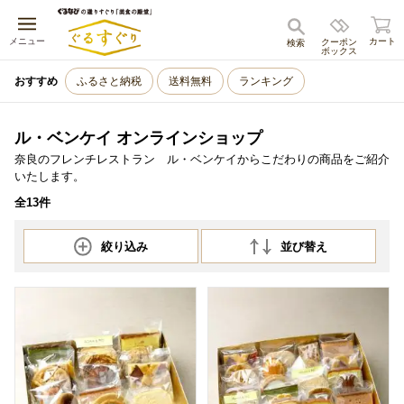
キャンセル
メニュー
カート
クーポン
検索
ボックス
おすすめ
ふるさと納税
送料無料
ランキング
ル・ベンケイ オンラインショップ
奈良のフレンチレストラン ル・ベンケイからこだわりの商品をご紹介
いたします。
全13件
絞り込み
並び替え