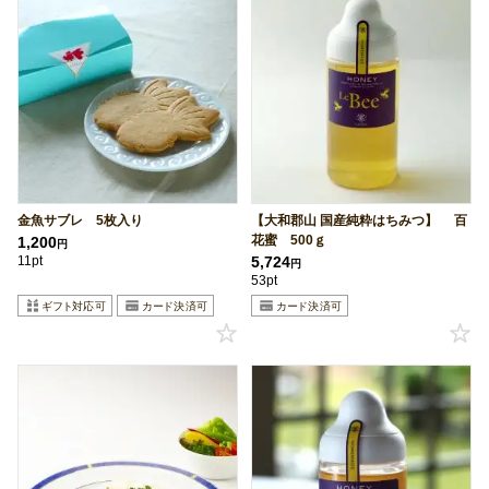
金魚サブレ 5枚入り
【大和郡山 国産純粋はちみつ】 百
花蜜 500ｇ
1,200
円
11pt
5,724
円
53pt