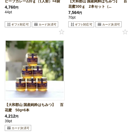
ビーフカレー220ｇ（1人前）×4袋
【大和郡山 国産純粋はちみつ】 百
花蜜300ｇ 2本セット（...
4,760
円
44pt
7,564
円
70pt
【大和郡山 国産純粋はちみつ】 百
花蜜 50g×6本
4,212
円
39pt