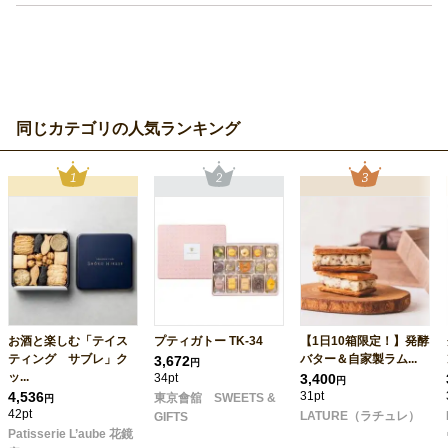
同じカテゴリの人気ランキング
お酒と楽しむ「テイス
プティガトー TK-34
【1日10箱限定！】発酵
ティング サブレ」ク
バター＆自家製ラム...
3,672
円
ッ...
34pt
3,400
円
4,536
31pt
東京會舘 SWEETS &
円
42pt
LATURE（ラチュレ）
GIFTS
Patisserie L’aube 花鏡