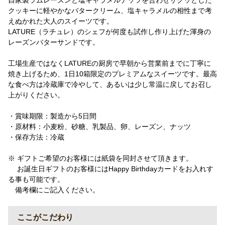
自家製ラムレーズンと塩キャラメルナッツを合わせサクッとした
クッキーに軽やかなバタークリーム、塩キャラメルの相性まで考
えぬかれた大人のスイーツです。
LATURE（ラチュレ）のシェフが何度も試作し作り上げた渾身の
レーズンバターサンドです。
工場生産ではなくLATUREの厨房で早朝から営業前までに丁寧に
焼き上げるため、1日10箱限定のプレミアムなスイーツです。最高
な食べ方は冷蔵庫で冷やして、あるいは少し常温に戻してお召し
上がりください。
・賞味期限：製造から5日間
・原材料：小麦粉、砂糖、乳製品、卵、レーズン、ナッツ
・保存方法：冷蔵
※ ギフトご希望のお客様には紙袋を同封させて頂きます。
お誕生日ギフトのお客様にはHappy Birthdayカードをお入れす
る事も可能です。
備考欄にご記入ください。
ここがこだわり