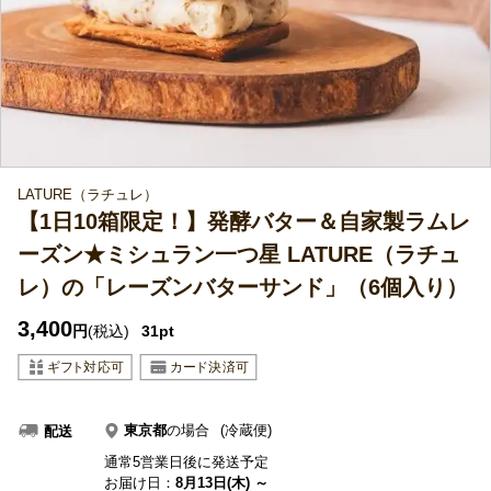
LATURE（ラチュレ）
【1日10箱限定！】発酵バター＆自家製ラムレ
ーズン★ミシュラン一つ星 LATURE（ラチュ
レ）の「レーズンバターサンド」（6個入り）
3,400
円
(税込)
31pt
東京都
の場合
(冷蔵便)
配送
通常5営業日後に発送予定
お届け日：
8月13日(木) ～