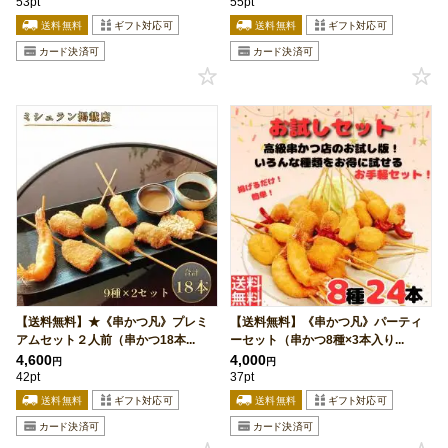
53pt
55pt
【送料無料】★《串かつ凡》プレミ
【送料無料】《串かつ凡》パーティ
アムセット２人前（串かつ18本...
ーセット（串かつ8種×3本入り...
4,600
4,000
円
円
42pt
37pt