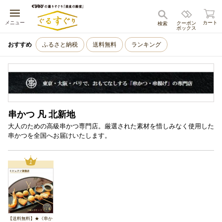
キャンセル
メニュー
カート
クーポン
検索
ボックス
おすすめ
ふるさと納税
送料無料
ランキング
串かつ 凡 北新地
大人のための高級串かつ専門店。厳選された素材を惜しみなく使用した
串かつを全国へお届けいたします。
1
【送料無料】★《串か