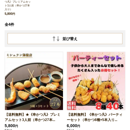
つ凡》プレミアムセッ
ト3人前（串かつ27本
入り）
5,800
円
全4件
並び替え
【送料無料】★《串かつ凡》プレミ
【送料無料】《串かつ凡》パーティ
アムセット3人前（串かつ27本...
ーセット（串かつ8種×5本入り...
5,800
6,000
円
円