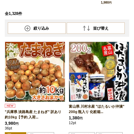
1,980
円
全1,328件
絞り込み
並び替え
富山県 川村水産 ”ほたるいか沖漬”
”兵庫県 淡路島産 たまねぎ” 訳あり
200g 瓶入り 化粧箱...
約10kg【予約 入荷...
1,380
円
3,980
12pt
円
36pt