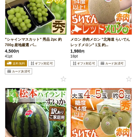
”シャインマスカット” 秀品 2pc 約
メロン 赤肉メロン ”北海道 らいでん
700g 産地厳選 パ...
レッドメロン” 1玉 約...
4,500
1,980
円
円
41pt
18pt