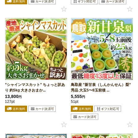
”シャインマスカット” ちょっと訳あ
鳥取産 ”新甘泉（しんかんせん）梨”
り 約5kg 大きさおまか...
秀品 大玉5〜8玉前後 ...
13,800
5,555
円
円
127pt
51pt