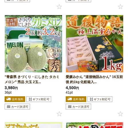
”青森県 きづくり・にしきた タカミ
愛媛みかん ”道後物語みかん” 16玉前
メロン” 秀品 大玉 2玉...
後 約1kg 化粧箱入...
3,980
4,500
円
円
36pt
41pt