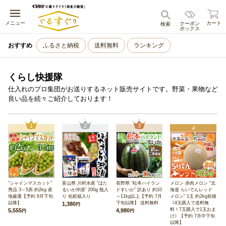
キャンセル
メニュー
カート
クーポン
検索
ボックス
おすすめ
ふるさと納税
送料無料
ランキング
くらし快援隊
仕入れのプロ集団がお送りするネット販売サイトです。野菜・果物など
良い品を続々ご紹介しております！
1
2
3
4
”シャインマスカット”
富山県 川村水産 ”ほた
長野県 ”松本ハイラン
メロン 赤肉メロン ”北
秀品 3～5房 約2kg 産
るいか沖漬” 200g 瓶入
ドすいか” 訳あり 約10
海道 らいでんレッド
地厳選【予約 8月下旬
り 化粧箱入り
～11kg以上【予約 7月
メロン” 1玉 約2kg前後
以降】
下旬以降】 送料無料
《4玉購入で送料無
1,380
円
料！7玉購入で1玉おま
5,555
4,980
円
円
け》【予約 7月中下旬
以降】