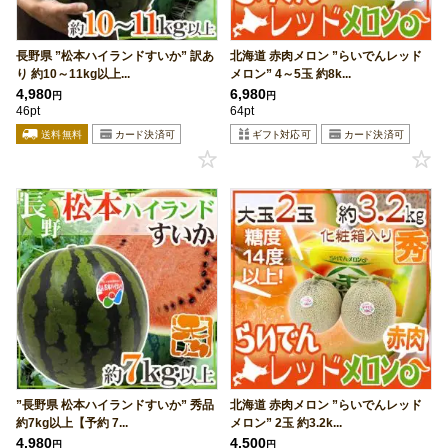
長野県 ”松本ハイランドすいか” 訳あ
北海道 赤肉メロン ”らいでんレッド
り 約10～11kg以上...
メロン” 4～5玉 約8k...
4,980
6,980
円
円
46pt
64pt
”長野県 松本ハイランドすいか” 秀品
北海道 赤肉メロン ”らいでんレッド
約7kg以上【予約 7...
メロン” 2玉 約3.2k...
4,980
4,500
円
円