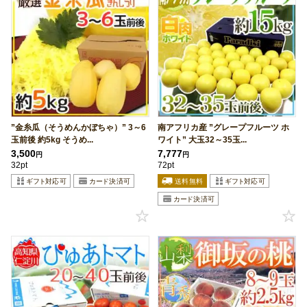
”金糸瓜（そうめんかぼちゃ）” 3～6
南アフリカ産 ”グレープフルーツ ホ
玉前後 約5kg そうめ...
ワイト” 大玉32～35玉...
3,500
7,777
円
円
32pt
72pt