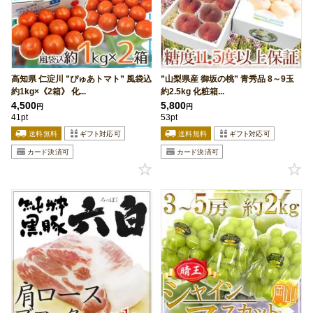
高知県 仁淀川 ”ぴゅあトマト” 風袋込
”山梨県産 御坂の桃” 青秀品 8～9玉
約1kg×《2箱》 化...
約2.5kg 化粧箱...
4,500
5,800
円
円
41pt
53pt