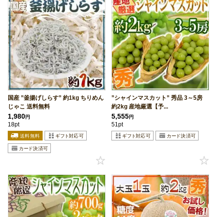
国産 ”釜揚げしらす” 約1kg ちりめん
”シャインマスカット” 秀品 3～5房
じゃこ 送料無料
約2kg 産地厳選【予...
1,980
5,555
円
円
18pt
51pt