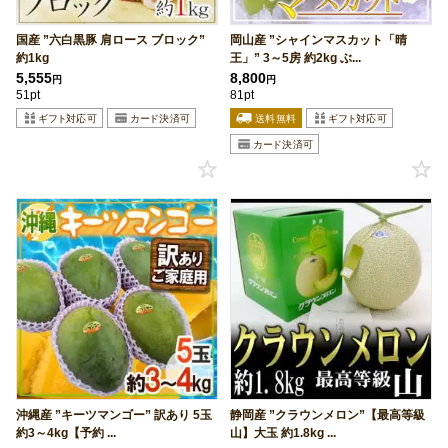
国産 ”六白黒豚 肩ロース ブロック”
岡山産 ”シャインマスカット「晴
約1kg
王」” 3～5房 約2kg ぶ...
5,555
8,800
円
円
51pt
81pt
沖縄産 ”キーツマンゴー” 訳あり 5玉
静岡産 ”クラウンメロン”【最高等級
約3～4kg【予約 ...
山】大玉 約1.8kg ...