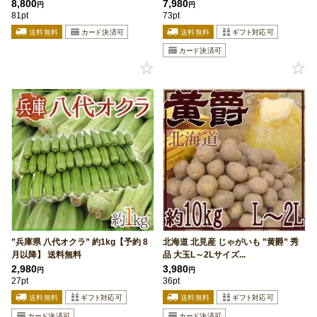
8,800
7,980
円
円
81pt
73pt
”兵庫県 八代オクラ” 約1kg【予約 8
北海道 北見産 じゃがいも ”黄爵” 秀
月以降】 送料無料
品 大玉L～2Lサイズ...
2,980
3,980
円
円
27pt
36pt