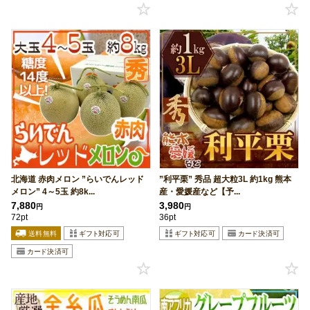
北海道 赤肉メロン ”らいでんレッド
”利平栗” 秀品 超大粒3L 約1kg 熊本
メロン” 4～5玉 約8k...
産・愛媛産など【予...
7,880
3,980
円
円
72pt
36pt