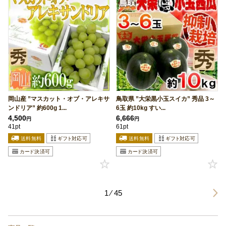
岡山産 ”マスカット・オブ・アレキサ
鳥取県 ”大栄黒小玉スイカ” 秀品 3～
ンドリア” 約600g 1...
6玉 約10kg すい...
4,500
6,666
円
円
41pt
61pt
1 ⁄ 45