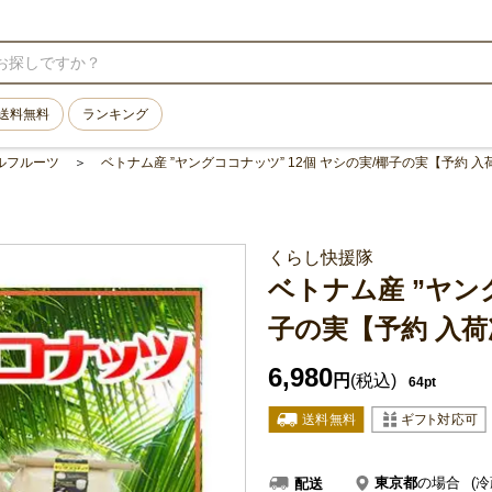
送料無料
ランキング
ルフルーツ
ベトナム産 ”ヤングココナッツ” 12個 ヤシの実/椰子の実【予約 
くらし快援隊
ベトナム産 ”ヤング
子の実【予約 入荷
6,980
円
(税込)
64pt
東京都
の場合
(冷
配送