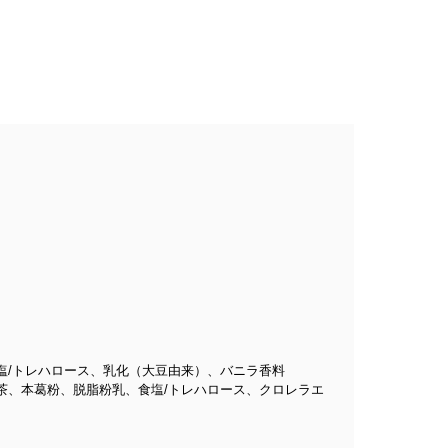
塩/トレハロース、乳化（大豆由来）、バニラ香料
茶、本葛粉、脱脂粉乳、食塩/トレハロース、クロレラエ