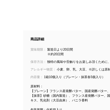
商品詳細
賞味期限：
製造日より20日間
※約20日間
保存方法：
独特の風味や舌触りをお楽しみ頂くために
アレルギー物質：
小麦、卵、乳、大豆、※詳しくは原
内容量：
1箱10個入り（プレーン・抹茶各5個入り）
原材料：
【プレーン】フランス産発酵バター、国産発酵バター、
【抹茶】砂糖（国内製造）、フランス産発酵バター、国
キス、乳化剤（大豆由来）、バニラ香料
包装形態：化粧箱入り