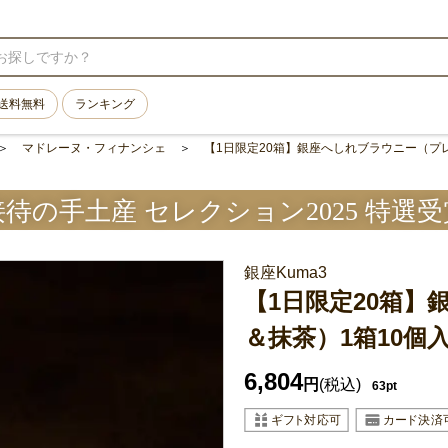
送料無料
ランキング
マドレーヌ・フィナンシェ
【1日限定20箱】銀座へしれブラウニー（プレ
接待の手土産 セレクション2025 特選受
銀座Kuma3
【1日限定20箱
＆抹茶）1箱10個入
6,804
円
(税込)
63pt