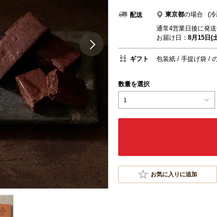
東京都
の場合
(冷
配送
通常4営業日後に発送
お届け日：
8月15日(土
ギフト
包装紙
手提げ袋
数量を選択
1
お気に入りに追加