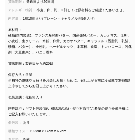
賞味期限：
発送日より20日間
アレルギー物質：
小麦、卵、乳、※詳しくは原材料をご確認くださいませ。
内容量：
1箱10個入り(プレーン・キャラメル各5個入り)
原材料：
砂糖(国内製造)、フランス産発酵バター、国産発酵バター、カカオマス、全卵、
小麦粉、生クリーム、水飴、卵黄、カカオバター、キャラメル（脱脂乳、乳清、
砂糖、バター）、全粉乳、ヘーゼルナッツ、本葛粉、食塩、トレハロース、乳化
剤（大豆由来）、バニラ香料
賞味期限：製造日から約20日
保存方法：常温
※独特の風味や舌触りをお楽しみ頂くために、召し上がる前に冷蔵庫で3時間以
上冷やしてからお召し上がりください。
包装形態：化粧箱入り
贈答対応：ギフト包装(白い和紙調の紙)・熨斗対応可(ご希望の熨斗を備考欄に
ご記入お願いいたします。)
個包装：
あり
梱包サイズ：
19.3cm x 17cm x 6.2cm
温度帯：
冷蔵