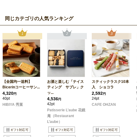
同じカテゴリの人気ランキング
【全国均一送料】
お酒と楽しむ「テイス
スティックラスク10本
Bicerinコーヒーサン...
ティング サブレ」ク
入 ショコラ
ッ...
4,320
2,592
円
円
40pt
4,536
24pt
円
42pt
HIBIYA 秀菓
CAFE OHZAN
Patisserie L’aube 花鏡
庵（Restaurant
L’aube）