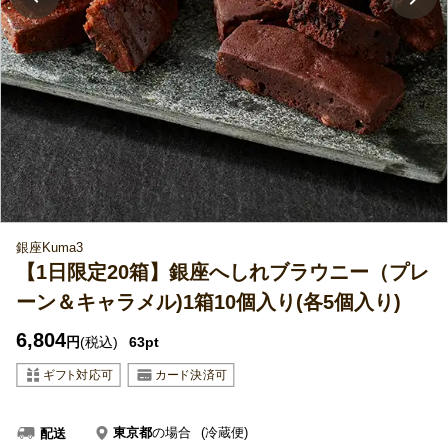
銀座Kuma3
【1日限定20箱】銀座へしれブラウニー（プレ
ーン＆キャラメル)1箱10個入り(各5個入り)
6,804
円
(税込)
63pt
東京都
の場合
(冷蔵便)
配送