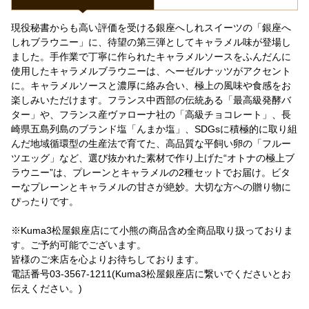
現役秘書からも高い評価を受ける銀座へしれスイーツの「銀座へ
しれブラウニー」に、待望の第三弾としてキャラメル味が登場し
ました。手作業で丁寧に作られたキャラメルソースをふんだんに
使用したキャラメルブラウニーは、ヘーゼルナッツがアクセント
に。キャラメルソースと濃厚に絡み合い、極上の風味や食感をお
楽しみいただけます。フランス中西部の伝統ある「最高級発酵バ
ター」や、フランス産ヴァローナ社の「高級チョコレート」、長
崎県五島列島のブランド塩「んまか塩」、SDGsに積極的に取り組
んだ地域循環型の生産法で育てた、高品質な平飼い卵の「フルー
ツエッグ」など、選び抜かれた素材で作り上げた“オトナの極上ブ
ラウニー”は、プレーンとキャラメルの2種セットでお届け。ビタ
ーなプレーンとキャラメルの甘さが絶妙。大切な方への贈り物に
ぴったりです。
※Kuma3松屋銀座店にて小熊の商品含め全商品取り扱っておりま
す。ご予約可能でございます。
皆様のご来店を心よりお待ちしております。
電話番号03-3567-1211(Kuma3松屋銀座店に繋いでくださいとお
伝えください。)