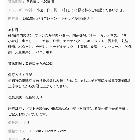
賞味期限：
発送日より20日間
アレルギー物質：
小麦、卵、乳、※詳しくは原材料をご確認くださいませ。
内容量：
1箱10個入り(プレーン・キャラメル各5個入り)
原材料：
砂糖(国内製造)、フランス産発酵バター、国産発酵バター、カカオマス、全卵、
小麦粉、生クリーム、水飴、卵黄、カカオバター、キャラメル（脱脂乳、乳清、
砂糖、バター）、全粉乳、ヘーゼルナッツ、本葛粉、食塩、トレハロース、乳化
剤（大豆由来）、バニラ香料
賞味期限：製造日から約20日
保存方法：常温
※独特の風味や舌触りをお楽しみ頂くために、召し上がる前に冷蔵庫で3時間以
上冷やしてからお召し上がりください。
包装形態：化粧箱入り
贈答対応：ギフト包装(白い和紙調の紙)・熨斗対応可(ご希望の熨斗を備考欄に
ご記入お願いいたします。)
個包装：
あり
梱包サイズ：
19.3cm x 17cm x 6.2cm
温度帯：
冷蔵