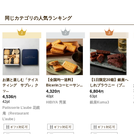
同じカテゴリの人気ランキング
お酒と楽しむ「テイス
【全国均一送料】
【1日限定20箱】銀座へ
ティング サブレ」ク
Bicerinコーヒーサン...
しれブラウニー（プ...
ッ...
4,320
6,804
円
円
4,536
40pt
63pt
円
42pt
HIBIYA 秀菓
銀座Kuma3
Patisserie L’aube 花鏡
庵（Restaurant
L’aube）