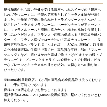
現役秘書からも高い評価を受ける銀座へしれスイーツの「銀座へ
しれブラウニー」に、待望の第三弾としてキャラメル味が登場し
ました。手作業で丁寧に作られたキャラメルソースをふんだんに
使用したキャラメルブラウニーは、ヘーゼルナッツがアクセント
に。キャラメルソースと濃厚に絡み合い、極上の風味や食感をお
楽しみいただけます。フランス中西部の伝統ある「最高級発酵バ
ター」や、フランス産ヴァローナ社の「高級チョコレート」、長
崎県五島列島のブランド塩「んまか塩」、SDGsに積極的に取り組
んだ地域循環型の生産法で育てた、高品質な平飼い卵の「フルー
ツエッグ」など、選び抜かれた素材で作り上げた“オトナの極上ブ
ラウニー”は、プレーンとキャラメルの2種セットでお届け。ビタ
ーなプレーンとキャラメルの甘さが絶妙。大切な方への贈り物に
ぴったりです。
※Kuma3松屋銀座店にて小熊の商品含め全商品取り扱っておりま
す。ご予約可能でございます。
皆様のご来店を心よりお待ちしております。
電話番号03-3567-1211(Kuma3松屋銀座店に繋いでくださいとお
伝えください。)