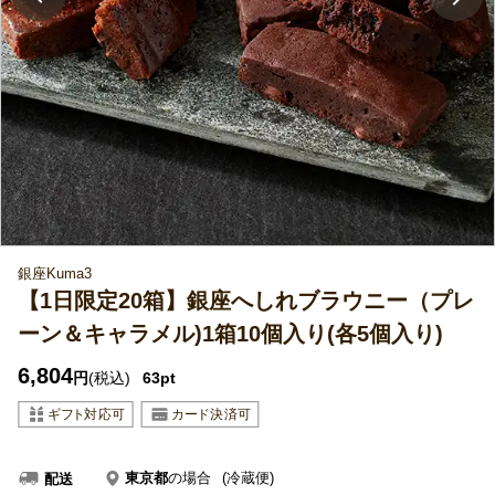
銀座Kuma3
【1日限定20箱】銀座へしれブラウニー（プレ
ーン＆キャラメル)1箱10個入り(各5個入り)
6,804
円
(税込)
63pt
東京都
の場合
(冷蔵便)
配送