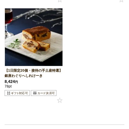
【1日限定20個・接待の手土産特選】
銀座わぐりへしれけーき
8,424
円
78pt