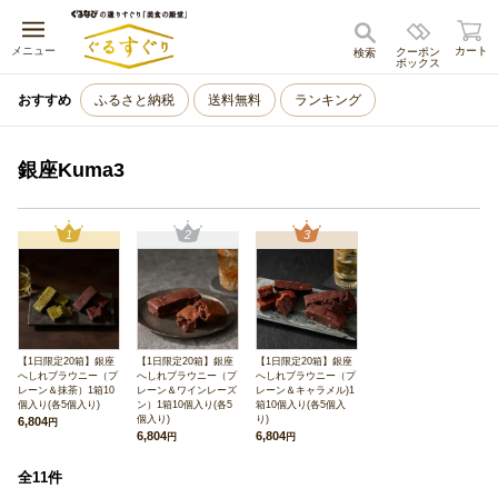
キャンセル
メニュー
カート
クーポン
検索
ボックス
おすすめ
ふるさと納税
送料無料
ランキング
銀座Kuma3
1
2
3
【1日限定20箱】銀座
【1日限定20箱】銀座
【1日限定20箱】銀座
へしれブラウニー（プ
へしれブラウニー（プ
へしれブラウニー（プ
レーン＆抹茶）1箱10
レーン＆ワインレーズ
レーン＆キャラメル)1
個入り(各5個入り)
ン）1箱10個入り(各5
箱10個入り(各5個入
個入り)
り)
6,804
円
6,804
6,804
円
円
全11件