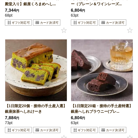
殿堂入り】銀座くろまめへし...
ー（プレーン＆ワインレーズ...
7,344
6,804
円
円
68pt
63pt
【1日限定20個・接待の手土産入選】
【1日限定20箱・接待の手土産特選】
銀座抹茶へしれけーき
銀座へしれブラウニー(プレ...
7,884
6,804
円
円
73pt
63pt