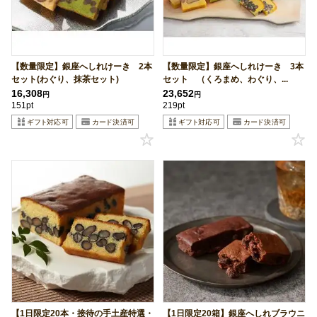
【数量限定】銀座へしれけーき 2本
【数量限定】銀座へしれけーき 3本
セット(わぐり、抹茶セット)
セット （くろまめ、わぐり、...
16,308
23,652
円
円
151pt
219pt
【1日限定20本・接待の手土産特選・
【1日限定20箱】銀座へしれブラウニ