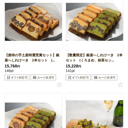
【接待の手土産特選受賞セット】銀
【数量限定】銀座へしれけーき 2本
座へしれけーき 2本セット (...
セット (くろまめ、抹茶セッ...
15,768
15,228
円
円
146pt
141pt