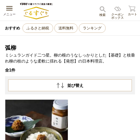
キャンセル
メニュー
カート
クーポン
検索
ボックス
おすすめ
ふるさと納税
送料無料
ランキング
弧柳
ミシュランガイド二つ星。柳の根のうなしっかりとした【基礎】と枝垂
れ柳の枝のような柔軟に揺れる【発想】の日本料理店。
全1件
並び替え