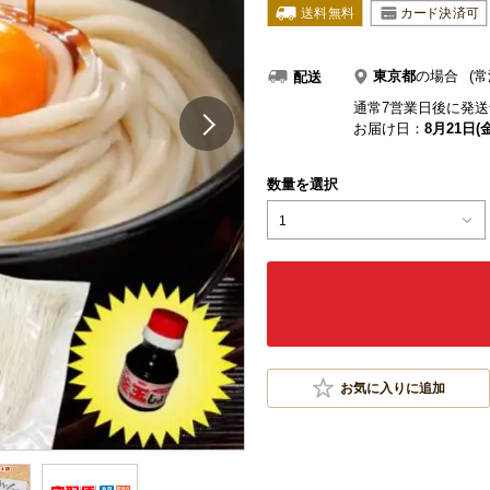
東京都
の場合
(常
配送
通常7営業日後に発送
お届け日：
8月21日(金
数量を選択
1
お気に入りに追加