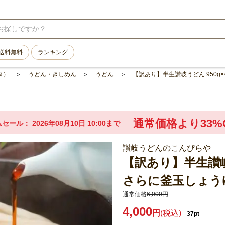
送料無料
ランキング
タ）
うどん・きしめん
うどん
【訳あり】半生讃岐うどん 950g×
通常価格より33%
ムセール
2026年08月10日 10:00まで
讃岐うどんのこんぴらや
【訳あり】半生讃岐う
さらに釜玉しょうゆ
通常価格
6,000円
4,000
円
(税込)
37pt