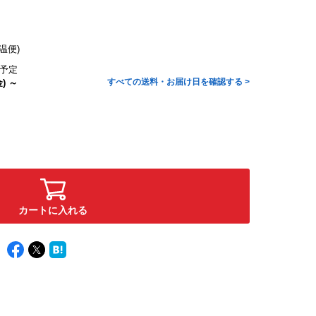
温便)
予定
すべての送料・お届け日を確認する >
) ～
カートに入れる