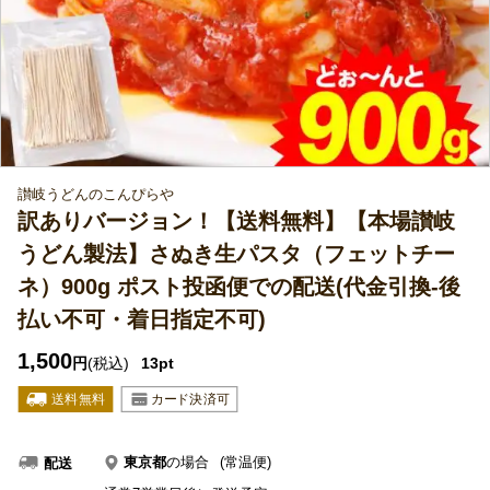
讃岐うどんのこんぴらや
訳ありバージョン！【送料無料】【本場讃岐
うどん製法】さぬき生パスタ（フェットチー
ネ）900g ポスト投函便での配送(代金引換-後
払い不可・着日指定不可)
1,500
円
(税込)
13pt
東京都
の場合
(常温便)
配送