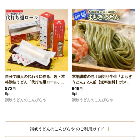
自分で職人の代わりに作る、超・本
本場讃岐の包丁細切り半生『よもぎ
格讃岐うどん「代打ち麺ロール」...
うどん』2人前【送料無料】ポス...
972
648
円
円
9pt
6pt
讃岐うどんのこんぴらや
讃岐うどんのこんぴらや
讃岐うどんのこんぴらや のご利用ガイド