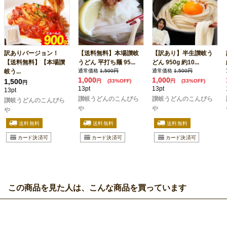
訳ありバージョン！
【送料無料】本場讃岐
【訳あり】半生讃岐う
【送料無料】【本場讃
うどん 平打ち麺 95...
どん 950g 約10...
岐う...
通常価格
1,500円
通常価格
1,500円
1,000
1,000
1,500
円
(33%OFF)
円
(33%OFF)
円
13pt
13pt
13pt
讃岐うどんのこんぴら
讃岐うどんのこんぴら
讃岐うどんのこんぴら
や
や
や
この商品を見た人は、こんな商品を買っています