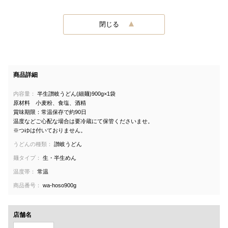
閉じる
商品詳細
内容量：
半生讃岐うどん(細麺)900g×1袋
原材料 小麦粉、食塩、酒精
賞味期限：常温保存で約90日
温度などご心配な場合は要冷蔵にて保管くださいませ。
※つゆは付いておりません。
うどんの種類：
讃岐うどん
麺タイプ：
生・半生めん
温度帯：
常温
商品番号：
wa-hoso900g
店舗名