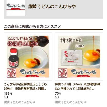
讃岐うどんのこんぴらや
この商品に興味がある方にオススメ
こんぴらや秘伝特撰釜玉しょうゆ
特撰つゆ1袋（20ml）※送料無料商
100ml ※送料無料商品と同梱...
品と同梱されても別途送料か...
486
75
円
円
4pt
0pt
讃岐うどんのこんぴらや
讃岐うどんのこんぴらや