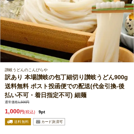
讃岐うどんのこんぴらや
訳あり 本場讃岐の包丁細切り讃岐うどん900g
送料無料 ポスト投函便での配送(代金引換-後
払い不可・着日指定不可) 細麺
通常価格
1,500円
1,000
円
(税込)
9pt