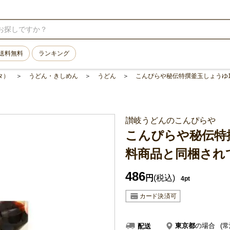
送料無料
ランキング
タ）
うどん・きしめん
うどん
こんぴらや秘伝特撰釜玉しょうゆ1
讃岐うどんのこんぴらや
こんぴらや秘伝特撰
料商品と同梱され
486
円
(税込)
4pt
東京都
の場合
(常
配送