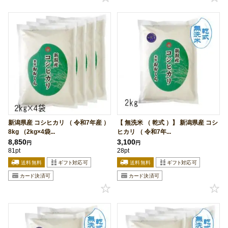
新潟県産 コシヒカリ （ 令和7年産 ）
【 無洗米 （ 乾式 ）】 新潟県産 コシ
8kg （2kg×4袋...
ヒカリ （ 令和7年...
8,850
3,100
円
円
81pt
28pt