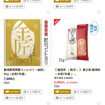
新潟県長岡産コシヒカリ（金匠）
【 無洗米 （ 乾式 ）】 新之助 新潟米
5kg（令和7年産）
（ 令和7年産 ）...
通常価格
3,500円
7,000
円
2,900
64pt
円
(17%OFF)
26pt