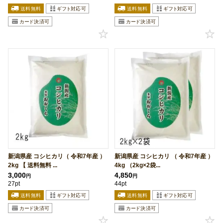
新潟県産 コシヒカリ（ 令和7年産 ）
新潟県産 コシヒカリ （ 令和7年産 ）
2kg 【 送料無料 ...
4kg （2kg×2袋...
3,000
4,850
円
円
27pt
44pt