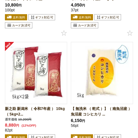
10,800
4,050
円
円
100pt
37pt
新之助 新潟米 （ 令和7年産 ） 10kg
【 無洗米 （ 乾式 ）】（ 南魚沼産 ）
（ 5kg×2...
魚沼産 コシヒカリ ...
通常価格
10,200円
6,150
円
8,880
56pt
円
(12%OFF)
82pt