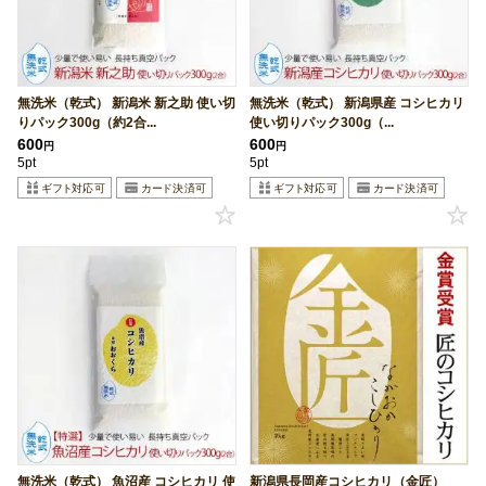
無洗米（乾式） 新潟米 新之助 使い切
無洗米（乾式） 新潟県産 コシヒカリ
りパック300g（約2合...
使い切りパック300g（...
600
600
円
円
5pt
5pt
無洗米（乾式） 魚沼産 コシヒカリ 使
新潟県長岡産コシヒカリ（金匠）