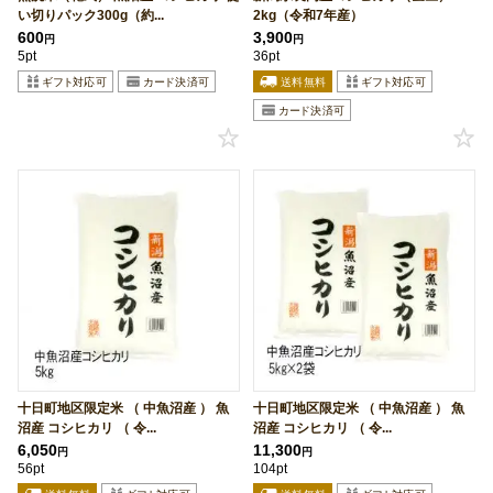
い切りパック300g（約...
2kg（令和7年産）
600
3,900
円
円
5pt
36pt
十日町地区限定米 （ 中魚沼産 ） 魚
十日町地区限定米 （ 中魚沼産 ） 魚
沼産 コシヒカリ （ 令...
沼産 コシヒカリ （ 令...
6,050
11,300
円
円
56pt
104pt