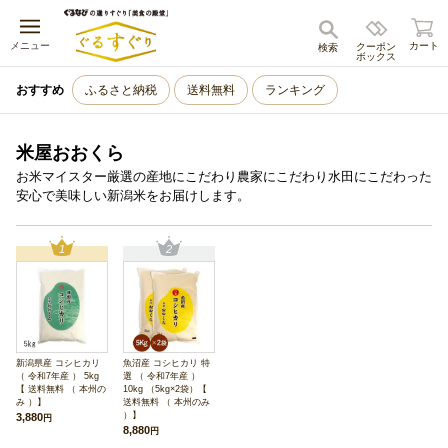
キャンセル
メニュー
カート
クーポン
検索
ボックス
おすすめ
ふるさと納税
送料無料
ランキング
米屋おおくら
お米マイスター厳選の産地にこだわり農家にこだわり水田にこだわった
安心で美味しい新潟米をお届けします。
1
2
新潟県産 コシヒカリ
魚沼産 コシヒカリ 特
（ 令和7年産 ） 5kg
選 （ 令和7年産 ）
【 送料無料 （ 本州の
10kg （5kg×2袋）【
み ）】
送料無料 （ 本州のみ
）】
3,880
円
8,880
円