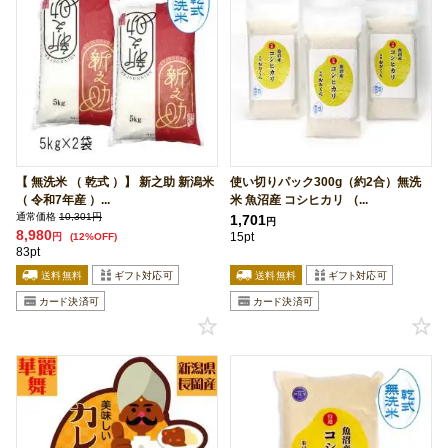
【 無洗米 （ 乾式 ）】 新之助 新潟米
使い切りパック300g（約2合）無洗
（ 令和7年産 ）...
米 魚沼産 コシヒカリ （...
通常価格
10,301円
1,701
円
8,980
15pt
円
(12%OFF)
83pt