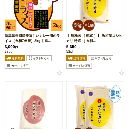
新潟県長岡産美味しいカレー用のラ
【 無洗米 （ 乾式 ）】 魚沼産コシヒ
イス（令和7年産）2kg【 送...
カリ 特選 （ 令和...
3,000
5,650
円
円
27pt
52pt