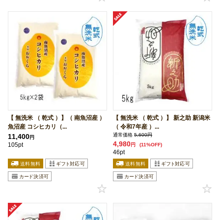
【 無洗米 （ 乾式 ）】（ 南魚沼産 ）
【 無洗米 （ 乾式 ）】 新之助 新潟米
魚沼産 コシヒカリ（...
（ 令和7年産 ）...
通常価格
5,600円
11,400
円
4,980
105pt
円
(11%OFF)
46pt