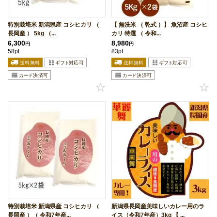
特別栽培米 新潟県産 コシヒカリ （
【 無洗米 （ 乾式 ）】 魚沼産 コシヒ
長岡産 ） 5kg （...
カリ 特選 （ 令和...
6,300
8,980
円
円
58pt
83pt
特別栽培米 新潟県産 コシヒカリ （
新潟県長岡産美味しいカレー用のラ
長岡産 ）（ 令和7年産...
イス（令和7年産）3kg 【 ...