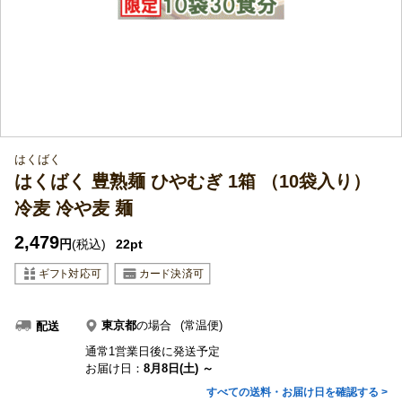
はくばく
はくばく 豊熟麺 ひやむぎ 1箱 （10袋入り）
冷麦 冷や麦 麺
2,479
円
(税込)
22pt
東京都
の場合
(常温便)
配送
通常1営業日後に発送予定
お届け日：
8月8日(土) ～
すべての送料・お届け日を確認する >