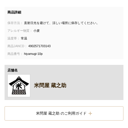
商品詳細
保存方法：
直射日光を避けて、涼しい場所に保存してください。
アレルギー物質：
小麦
温度帯：
常温
商品JANCD：
4902571703143
商品番号：
hiyamugi-10p
店舗名
米問屋 蔵之助
米問屋 蔵之助 のご利用ガイド