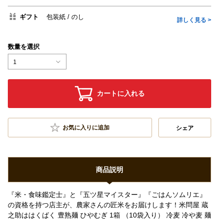
ギフト
包装紙
のし
詳しく見る >
数量を選択
1
カートに入れる
お気に入りに追加
シェア
商品説明
『米・食味鑑定士』と『五ツ星マイスター』『ごはんソムリエ』
の資格を持つ店主が、農家さんの匠米をお届けします！米問屋 蔵
之助ははくばく 豊熟麺 ひやむぎ 1箱 （10袋入り） 冷麦 冷や麦 麺