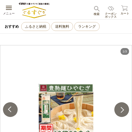
キャンセル
メニュー
カート
クーポン
検索
ボックス
おすすめ
ふるさと納税
送料無料
ランキング
1
/
3