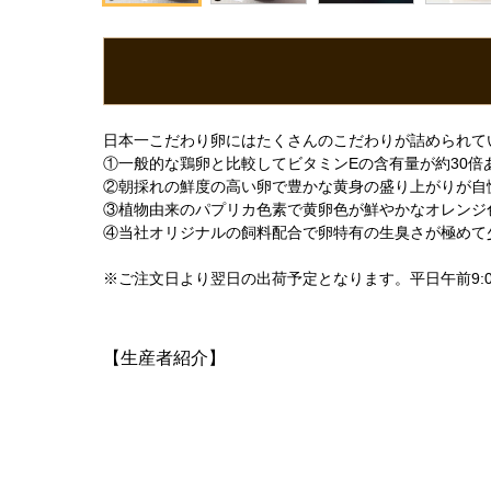
日本一こだわり卵にはたくさんのこだわりが詰められて
①一般的な鶏卵と比較してビタミンEの含有量が約30倍
②朝採れの鮮度の高い卵で豊かな黄身の盛り上がりが自
③植物由来のパプリカ色素で黄卵色が鮮やかなオレンジ
④当社オリジナルの飼料配合で卵特有の生臭さが極めて
※ご注文日より翌日の出荷予定となります。平日午前9:
【生産者紹介】