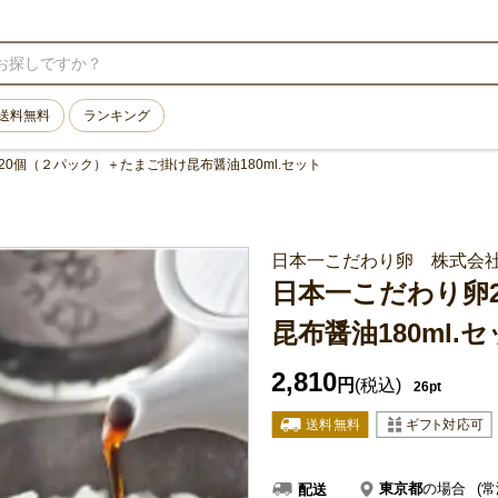
送料無料
ランキング
0個（２パック）＋たまご掛け昆布醤油180ml.セット
日本一こだわり卵 株式会
日本一こだわり卵
昆布醤油180ml.
2,810
円
(税込)
26pt
東京都
の場合
(常
配送