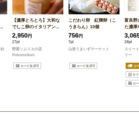
【濃厚とろとろ】大和な
こだわり卵 紅輝卵（こ
富良野
.
でしこ卵のイタリアン...
うきらん）10個
た濃厚な
2,950
756
3,06
円
円
27pt
7pt
28pt
会社
野菜ソムリエの店
山形うまいずマーケット
スイー
Rokumeikan
リー