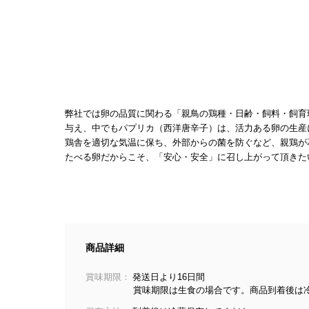
弊社では卵の品質に関わる「親鳥の鶏種・日齢・飼料・飼育
与え、中でもパプリカ（西洋唐辛子）は、活力ある卵の生産
鶏舎を適切な気温に保ち、外部からの菌を防ぐなど、親鶏が
たべる卵だからこそ、「安心・安全」に召し上がって頂きた
商品詳細
賞味期限：
発送日より16日間
賞味期限は生食の場合です。商品到着後は冷蔵