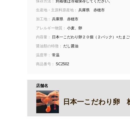
保存方法：
到着後は冷蔵保存してください。
生産地・主原料原産地：
兵庫県 赤穂市
加工地：
兵庫県 赤穂市
アレルギー物質：
小麦、卵
内容量：
日本一こだわり卵２０個（２パック）+たまご掛
醤油類の特徴：
だし醤油
温度帯：
常温
商品番号：
SC2502
店舗名
日本一こだわり卵 