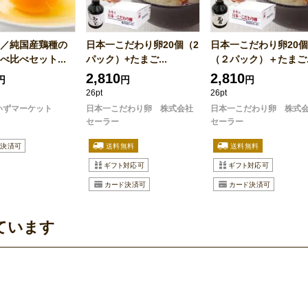
／純国産鶏種の
日本一こだわり卵20個（2
日本一こだわり卵20個
べ比べセット...
パック）+たまご...
（２パック）＋たまご..
2,810
2,810
円
円
円
26pt
26pt
いずマーケット
日本一こだわり卵 株式会社
日本一こだわり卵 株式
セーラー
セーラー
ています