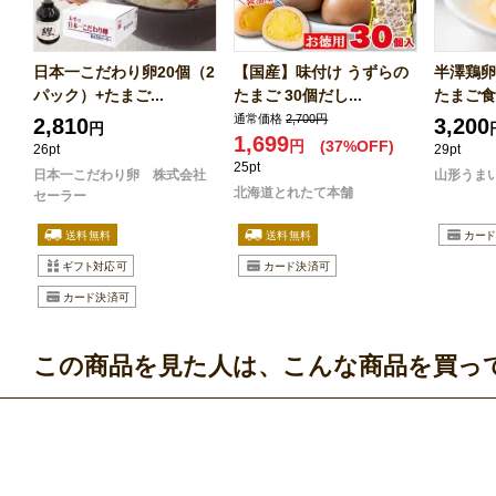
日本一こだわり卵20個（2
【国産】味付け うずらの
半澤鶏卵
パック）+たまご...
たまご 30個だし...
たまご食
通常価格
2,700円
2,810
3,200
円
1,699
円
(37%OFF)
26pt
29pt
25pt
日本一こだわり卵 株式会社
山形うま
北海道とれたて本舗
セーラー
この商品を見た人は、こんな商品を買っ