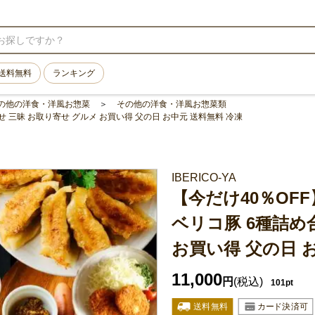
送料無料
ランキング
の他の洋食・洋風お惣菜
その他の洋食・洋風お惣菜類
せ 三昧 お取り寄せ グルメ お買い得 父の日 お中元 送料無料 冷凍
IBERICO-YA
【今だけ40％OF
ベリコ豚 6種詰め
お買い得 父の日 
11,000
円
(税込)
101pt