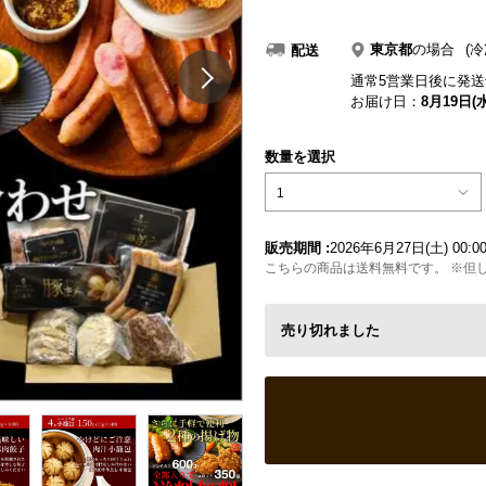
東京都
の場合
(冷
配送
通常5営業日後に発送
お届け日：
8月19日(水
数量を選択
1
販売期間 :
2026年6月27日(土) 00:0
こちらの商品は送料無料です。 ※但し
売り切れました