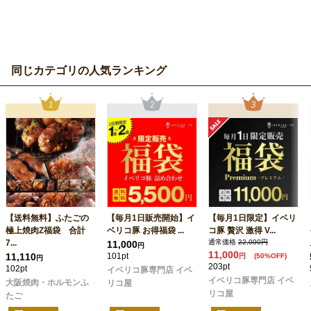
同じカテゴリの人気ランキング
【送料無料】ふたごの
【毎月1日販売開始】イ
【毎月1日限定】イベリ
極上焼肉Z福袋 合計
ベリコ豚 お得福袋 ...
コ豚 贅沢 激得 V...
7...
通常価格
22,000円
11,000
円
11,000
11,110
101pt
円
(50%OFF)
円
203pt
102pt
イベリコ豚専門店 イベ
イベリコ豚専門店 イベ
大阪焼肉・ホルモンふ
リコ屋
リコ屋
たご