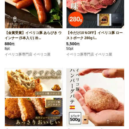
【金賞受賞】イベリコ豚 あらびき ウ
【今だけ10％OFF】イベリコ豚 ロー
インナー (5本入り) 冷...
ストポーク 280g I...
880
5,500
円
円
8pt
50pt
イベリコ豚専門店 イベリコ屋
イベリコ豚専門店 イベリコ屋