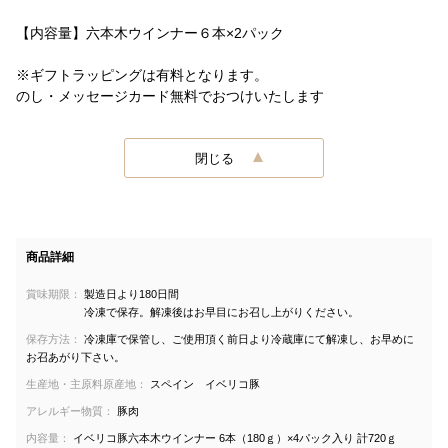
【内容量】六本木ウインナー６本×2パック
※ギフトラッピングは有料となります。
のし・メッセージカード無料でおつけいたします
閉じる
商品詳細
賞味期限：
製造日より180日間
冷凍で保存。解凍後はお早目にお召し上がりください。
保存方法：
冷凍庫で保管し、ご使用頂く前日より冷蔵庫にて解凍し、お早めに
お召あがり下さい。
生産地・主原料原産地：
スペイン イベリコ豚
アレルギー物質：
豚肉
内容量：
イベリコ豚六本木ウインナー 6本（180ｇ）×4パック入り 計720ｇ