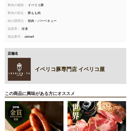
豚肉の種類：
イベリコ豚
豚肉の部位：
豚もも肉
肉の調理法：
焼肉・バーベキュー
温度帯：
冷凍
商品番号：
uinna4
店舗名
イベリコ豚専門店 イベリコ屋
この商品に興味がある方にオススメ