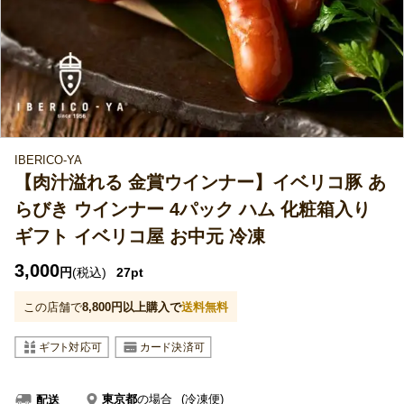
IBERICO-YA
【肉汁溢れる 金賞ウインナー】イベリコ豚 あ
らびき ウインナー 4パック ハム 化粧箱入り
ギフト イベリコ屋 お中元 冷凍
3,000
円
(税込)
27pt
この店舗で
8,800
円以上購入で
送料無料
東京都
の場合
(冷凍便)
配送