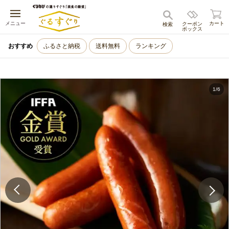
キャンセル
メニュー
カート
クーポン
検索
ボックス
おすすめ
ふるさと納税
送料無料
ランキング
1
/
6