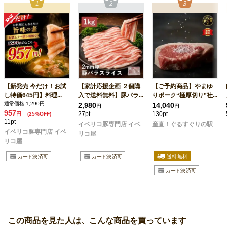
【新発売 今だけ！お試
【家計応援企画 ２個購
【ご予約商品】やまゆ
し特価645円】料理...
入で送料無料】豚バラ...
りポーク“極厚切り”社...
通常価格
1,290円
2,980
14,040
円
円
957
27pt
130pt
円
(25%OFF)
11pt
イベリコ豚専門店 イベ
産直！ぐるすぐりの駅
イベリコ豚専門店 イベ
リコ屋
リコ屋
この商品を見た人は、こんな商品を買っています