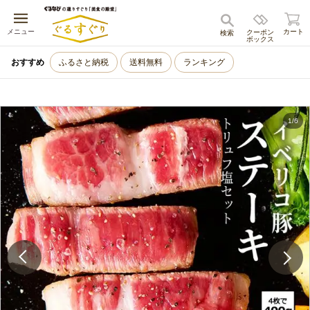
キャンセル
メニュー
カート
クーポン
検索
ボックス
おすすめ
ふるさと納税
送料無料
ランキング
1
/
6