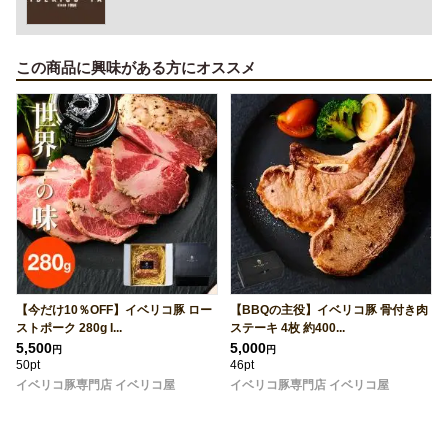
この商品に興味がある方にオススメ
【今だけ10％OFF】イベリコ豚 ロー
【BBQの主役】イベリコ豚 骨付き肉
ストポーク 280g I...
ステーキ 4枚 約400...
5,500
5,000
円
円
50pt
46pt
イベリコ豚専門店 イベリコ屋
イベリコ豚専門店 イベリコ屋