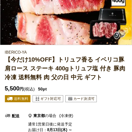
IBERICO-YA
【今だけ10%OFF】トリュフ香る イベリコ豚
肩ロース ステーキ 400gトリュフ塩 付き 豚肉
冷凍 送料無料 肉 父の日 中元 ギフト
5,500
円
(税込)
50pt
東京都
の場合
(冷凍便)
配送
通常1営業日後に発送予定
お届け日：
8月13日(木) ～