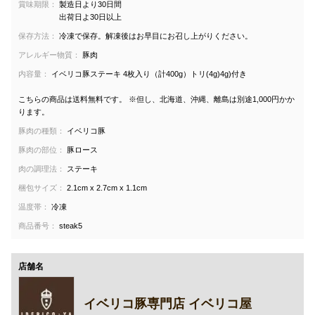
賞味期限：
製造日より30日間
出荷日よ30日以上
保存方法：
冷凍で保存。解凍後はお早目にお召し上がりください。
アレルギー物質：
豚肉
内容量：
イベリコ豚ステーキ 4枚入り（計400g）トリ(4g)4g)付き
こちらの商品は送料無料です。 ※但し、北海道、沖縄、離島は別途1,000円かか
ります。
豚肉の種類：
イベリコ豚
豚肉の部位：
豚ロース
肉の調理法：
ステーキ
梱包サイズ：
2.1cm x 2.7cm x 1.1cm
温度帯：
冷凍
商品番号：
steak5
店舗名
イベリコ豚専門店 イベリコ屋