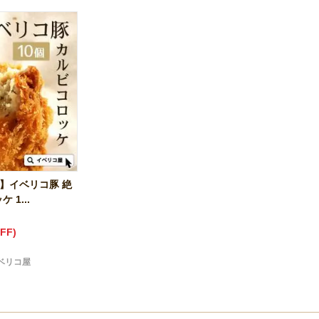
F】イベリコ豚 絶
 1...
FF)
ベリコ屋