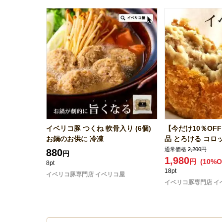
イベリコ豚 つくね 軟骨入り (6個)
【今だけ10％OF
お鍋のお供に 冷凍
品 とろける コロッケ
通常価格
2,200円
880
円
1,980
円
(10%O
8pt
18pt
イベリコ豚専門店 イベリコ屋
イベリコ豚専門店 イ