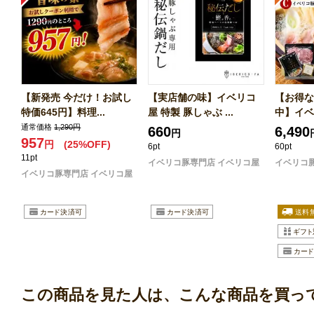
【新発売 今だけ！お試し
【実店舗の味】イベリコ
【お得な
特価645円】料理...
屋 特製 豚しゃぶ ...
中】イベリ
通常価格
1,290円
660
6,490
円
957
円
(25%OFF)
6pt
60pt
11pt
イベリコ豚専門店 イベリコ屋
イベリコ
イベリコ豚専門店 イベリコ屋
この商品を見た人は、こんな商品を買っ