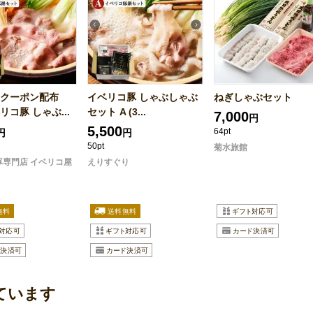
クーポン配布
イベリコ豚 しゃぶしゃぶ
ねぎしゃぶセット
コ豚 しゃぶ...
セット A (3...
7,000
円
5,500
64pt
円
円
50pt
菊水旅館
豚専門店 イベリコ屋
えりすぐり
ています