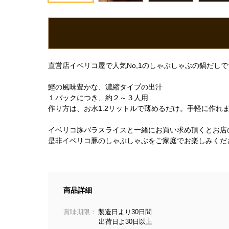
直営店イベリコ屋で人気No,1のしゃぶしゃぶの鍋だしで
鰹の風味豊かな、濃縮タイプの出汁
１パックにつき、約２～３人用
作り方は、お水1.2リットルで薄めるだけ。手軽に作れ
イベリコ豚バラスライスと一緒にお買い求め頂くとお店
是非イベリコ豚のしゃぶしゃぶをご家庭でお楽しみくだ
商品詳細
賞味期限：
製造日より30日間
出荷日よ30日以上