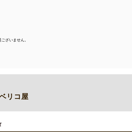
題ございません。
イベリコ屋
メ