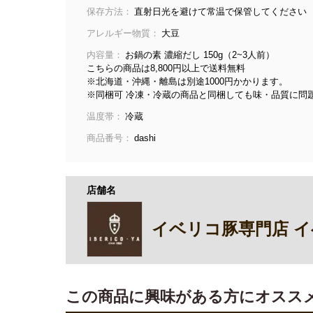
保存方法：
直射日光を避けて常温で保管してください
アレルギー物質：
大豆
内容量：
お鍋の素 濃縮だし 150g（2~3人前）
こちらの商品は8,800円以上で送料無料
※北海道・沖縄・離島は別途1000円かかります。
※同梱可 冷凍・冷蔵の商品と同梱しても味・品質に問
温度帯：
冷蔵
商品番号：
dashi
店舗名
イベリコ豚専門店 
この商品に興味がある方にオスス