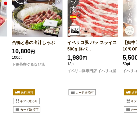
合鴨と葱の出汁しゃぶ
イベリコ豚 バラ スライス
【御中
500g 豚バ...
10％O
10,800
円
1,980
5,50
100pt
円
18pt
50pt
下鴨茶寮ぐるなび店
イベリコ豚専門店 イベリコ屋
イベリコ