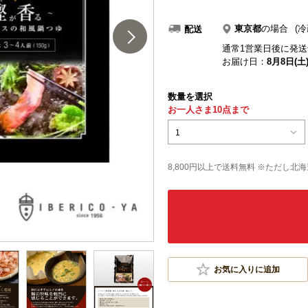
東京都
の場合
(冷
配送
通常1営業日後に発送
お届け日：
8月8日(土
数量を選択
お一人さま10点まで
1
8,800円以上で送料無料 ※ただし北
お気に入りに追加