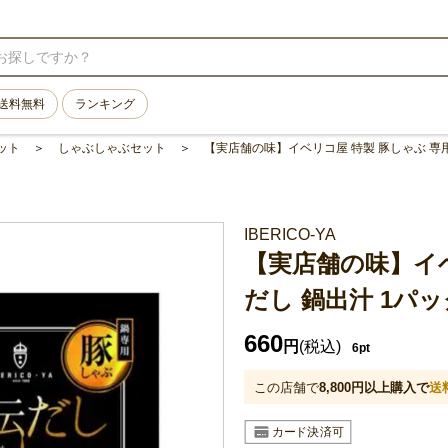
送料無料
ランキング
ット
しゃぶしゃぶセット
【実店舗の味】イベリコ屋 特製 豚しゃぶ 専用秘
IBERICO-YA
【実店舗の味】イベ
だし 鍋出汁 1パッ
660
円
(税込)
6pt
この店舗で
8,800
円以上購入で
送