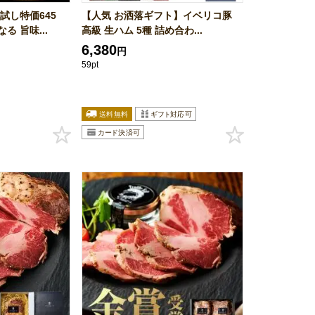
試し特価645
【人気 お洒落ギフト】イベリコ豚
 旨味...
高級 生ハム 5種 詰め合わ...
6,380
円
59pt