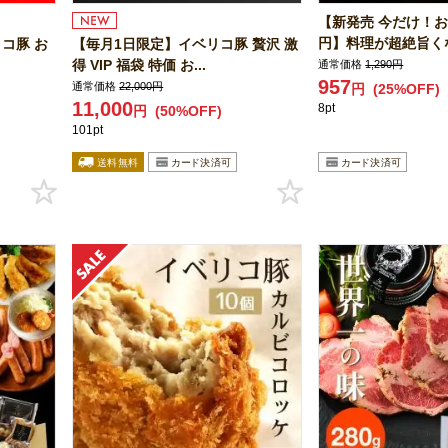
【新発売 今だけ！お
円】料理が超絶旨くなる
コ豚 お
【毎月1日限定】イベリコ豚 贅沢 激
得 VIP 福袋 特価 お...
通常価格
1,290円
957
通常価格
22,000円
円
(25%OFF)
11,000
8pt
円
(50%OFF)
101pt