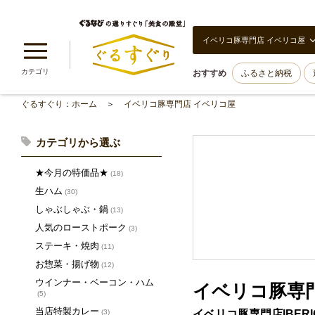
イベリコ豚専門店 イベリコ屋
カテゴリ
おすすめ
ふるさと納税
ぐるすぐり：ホーム
イベリコ豚専門店 イベリコ屋
カテゴリから選ぶ
★今月の特価品★
(18)
生ハム
(30)
しゃぶしゃぶ・鍋
(13)
人気のローストポーク
(3)
ステーキ・焼肉
(11)
お惣菜・揚げ物
(12)
ウインナー・ベーコン・ハム
イベリコ豚専
(5)
当店特製カレー
イベリコ豚専門店IBER
(3)