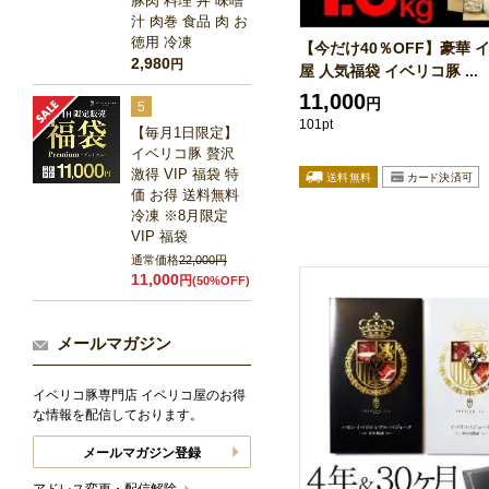
豚肉 料理 丼 味噌
汁 肉巻 食品 肉 お
徳用 冷凍
【今だけ40％OFF】豪華 
2,980
円
屋 人気福袋 イベリコ豚 ...
11,000
円
5
101pt
【毎月1日限定】
イベリコ豚 贅沢
激得 VIP 福袋 特
価 お得 送料無料
冷凍 ※8月限定
VIP 福袋
通常価格
22,000円
11,000
円
(50%OFF)
メールマガジン
イベリコ豚専門店 イベリコ屋のお得
な情報を配信しております。
メールマガジン登録