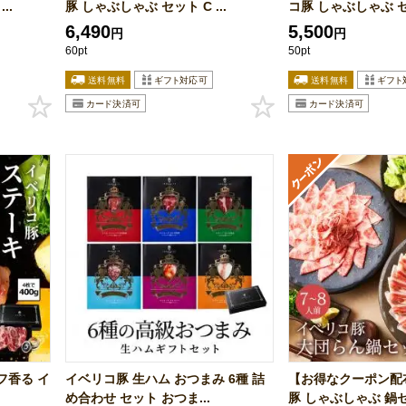
..
豚 しゃぶしゃぶ セット C ...
コ豚 しゃぶしゃぶ セ
6,490
5,500
円
円
60pt
50pt
フ香る イ
イベリコ豚 生ハム おつまみ 6種 詰
【お得なクーポン配
め合わせ セット おつま...
豚 しゃぶしゃぶ 鍋セ