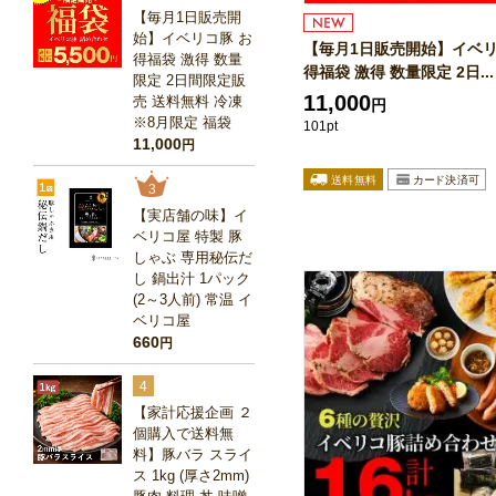
【毎月1日販売開
始】イベリコ豚 お
【毎月1日販売開始】イベリ
得福袋 激得 数量
得福袋 激得 数量限定 2日...
限定 2日間限定販
11,000
売 送料無料 冷凍
円
※8月限定 福袋
101pt
11,000
円
3
【実店舗の味】イ
ベリコ屋 特製 豚
しゃぶ 専用秘伝だ
し 鍋出汁 1パック
(2～3人前) 常温 イ
ベリコ屋
660
円
4
【家計応援企画 ２
個購入で送料無
料】豚バラ スライ
ス 1kg (厚さ2mm)