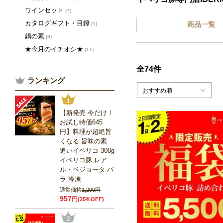
ワインセット
(7)
カタログギフト・目録
商品一覧
(5)
鍋の素
(3)
★今月のイチオシ★
(11)
全74件
ランキング
おすすめ順
1
【新発売 今だけ！
お試し特価645
円】料理が超絶旨
くなる 旨味の素
追いイベリコ 300g
イベリコ豚 レア
ル・ベジョータ バ
ラ 冷凍
通常価格
1,290円
957
円
(25%OFF)
2