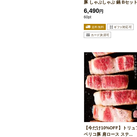
豚 しゃぶしゃぶ 鍋 Bセット.
6,490
円
60pt
【今だけ10%OFF】トリュ
ベリコ豚 肩ロース ステ...