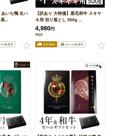
 あいち鴨 生ハ
【訳あり 大特価】黒毛和牛 スキヤ
...
キ用 切り落とし 500g ...
4,980
円
46pt