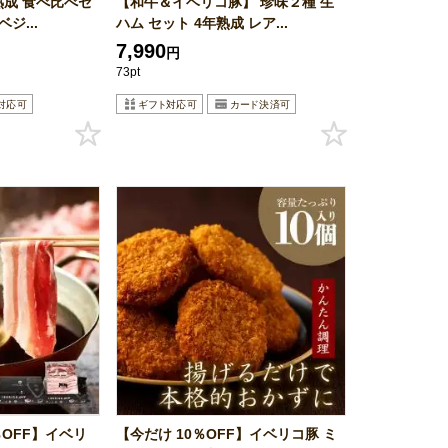
熟成 食べ比べセ
【和牛＆イベリコ豚】 珍味２種 生
ジ...
ハム セット 4年熟成 レア...
7,990
円
73pt
％OFF】イベリ
【今だけ 10％OFF】イベリコ豚 ミ