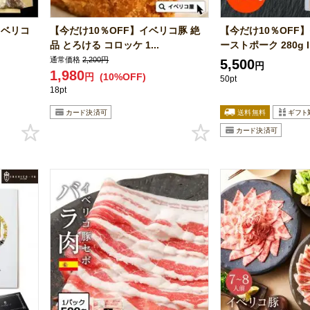
イベリコ
【今だけ10％OFF】イベリコ豚 絶
【今だけ10％OFF
品 とろける コロッケ 1...
ーストポーク 280g I.
通常価格
2,200円
5,500
円
1,980
円
(10%OFF)
50pt
18pt