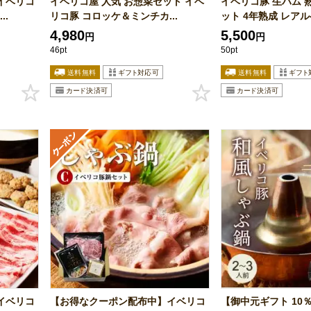
イベリコ
イベリコ屋 人気 お惣菜セット イベ
イベリコ豚 生ハム 
..
リコ豚 コロッケ＆ミンチカ...
ット 4年熟成 レアルベ
4,980
5,500
円
円
46pt
50pt
イベリコ
【お得なクーポン配布中】イベリコ
【御中元ギフト 10