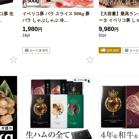
コ豚 生
イベリコ豚 バラ スライス 500g 豚
【大容量】最高ラン
.
バラ しゃぶしゃぶ 冷...
ータ イベリコ豚 しゃ
1,980
9,980
円
円
18pt
92pt