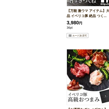
【万能 激ウマ アイテム】大
品 イベリコ豚 絶品 つく...
3,980
円
36pt