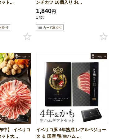
ット...
ンチカツ 10個入り お...
1,840
円
17pt
布中】 イベリコ
イベリコ豚 4年熟成 レアルベジョー
ット大...
タ ＆ 国産 鴨 生ハム ...