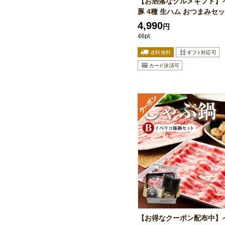
【お洒落なグルメギフト】
豚 4種 生ハム おつまみセッ.
4,990
円
46pt
【お得なクーポン配布中】