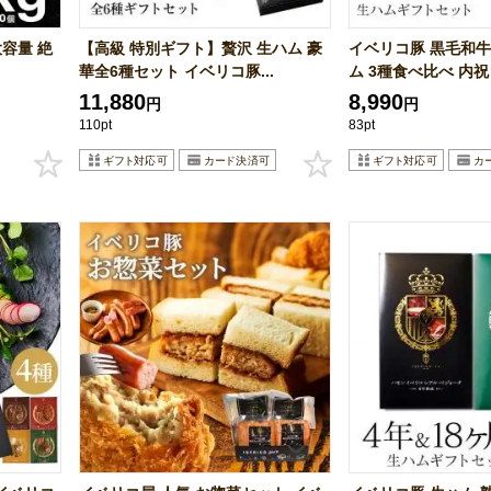
容量 絶
【高級 特別ギフト】贅沢 生ハム 豪
イベリコ豚 黒毛和牛
華全6種セット イベリコ豚...
ム 3種食べ比べ 内祝 高
11,880
8,990
円
円
110pt
83pt