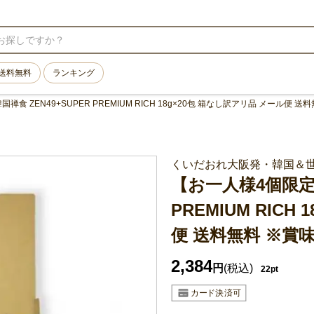
送料無料
ランキング
食 ZEN49+SUPER PREMIUM RICH 18g×20包 箱なし訳アリ品 メール便 送
くいだおれ大阪発・韓国＆
【お一人様4個限定】
PREMIUM RIC
便 送料無料 ※賞味
2,384
円
(税込)
22pt