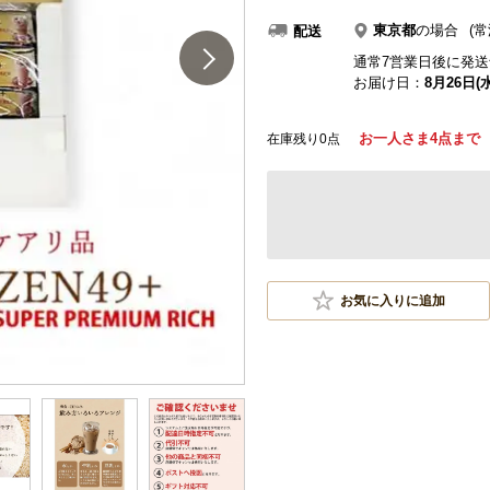
東京都
の場合
(常
配送
通常7営業日後に発送
お届け日：
8月26日(水
お一人さま4点まで
在庫残り0点
お気に入りに追加