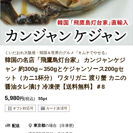
くいだおれ大阪発・韓国＆世界のグルメ『キムチでやせる』
韓国の名店「飛鷹島灯台家」 カンジャンケジ
ャン 約300g～350gとケジャンソース200gセ
ット（カニ1杯分） ワタリガニ 渡り蟹 カニの
醤油タレ漬け 冷凍便【送料無料】＃8
5,980
円
(税込)
55pt
東京都
の場合
(冷凍便)
配送