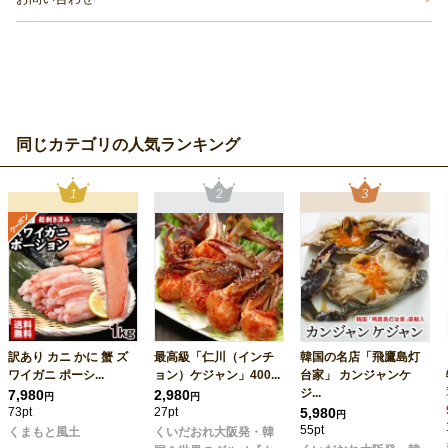
同じカテゴリの人気ランキング
訳あり カニ かに 蟹 ズ
最高級「仁川（インチ
韓国の名店「飛鷹島灯
ワイガニ ポーシ...
ョン）ケジャン」400...
台家」 カンジャンケ
ジ...
7,980
2,980
円
円
73pt
27pt
5,980
円
55pt
くまもと風土
くいだおれ大阪発・韓