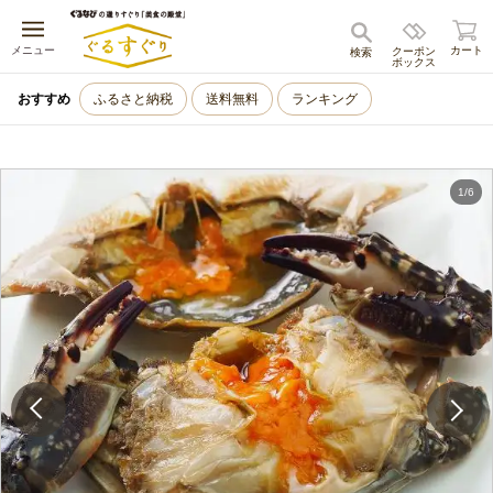
キャンセル
メニュー
カート
クーポン
検索
ボックス
おすすめ
ふるさと納税
送料無料
ランキング
1
/
6