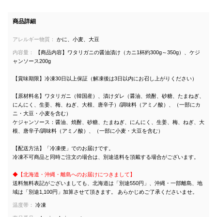
商品詳細
アレルギー物質：
かに、小麦、大豆
内容量：
【商品内容】ワタリガニの醤油漬け（カニ1杯約300g～350g）、ケジ
ャンソース200g
【賞味期限】冷凍30日以上保証（解凍後は3日以内にお召し上がりください）
【原材料名】ワタリガニ（韓国産）、漬けダレ（醤油、焼酎、砂糖、たまねぎ、
にんにく、生姜、梅、ねぎ、大根、唐辛子）/調味料（アミノ酸）、（一部にカ
ニ・大豆・小麦を含む）
ケジャンソース：醤油、焼酎、砂糖、たまねぎ、にんにく、生姜、梅、ねぎ、大
根、唐辛子/調味料（アミノ酸）、（一部に小麦・大豆を含む）
【配送方法】「冷凍便」でのお届けです。
冷凍不可商品と同時ご注文の場合は、別途送料を頂戴する場合がございます。
◆【北海道・沖縄・離島へのお届けにつきまして】
送料無料表記がございましても、北海道は「別途550円」、沖縄・一部離島、地
域は「別途1,100円」加算させて頂きます。 あらかじめご了承くださいませ。
温度帯：
冷凍