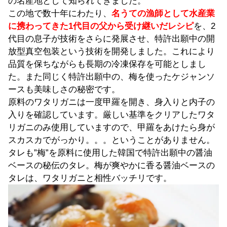
の名産地として知られてきました。
この地で数十年にわたり、
名うての漁師として水産業
に携わってきた1代目の父から受け継いだレシピ
を、2
代目の息子が技術をさらに発展させ、特許出願中の開
放型真空包装という技術を開発しました。これにより
品質を保ちながらも長期の冷凍保存を可能としまし
た。また同じく特許出願中の、梅を使ったケジャンソ
ースも美味しさの秘密です。
原料のワタリガニは一度甲羅を開き、身入りと内子の
入りを確認しています。厳しい基準をクリアしたワタ
リガニのみ使用していますので、甲羅をあけたら身が
スカスカでがっかり。。。ということがありません。
タレも”梅”を原料に使用した韓国で特許出願中の醤油
ベースの秘伝のタレ。梅が爽やかに香る醤油ベースの
タレは、ワタリガニと相性バッチリです。