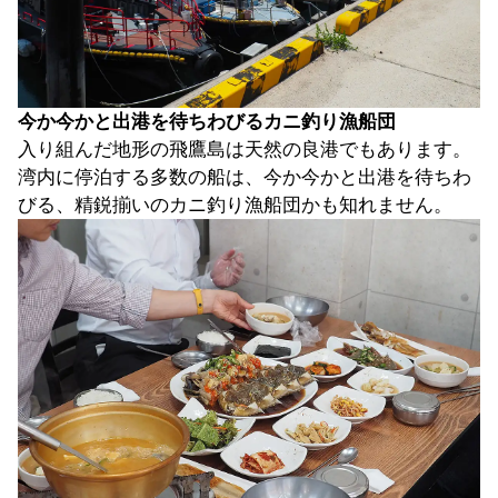
今か今かと出港を待ちわびるカニ釣り漁船団
入り組んだ地形の飛鷹島は天然の良港でもあります。
湾内に停泊する多数の船は、今か今かと出港を待ちわ
びる、精鋭揃いのカニ釣り漁船団かも知れません。