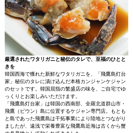
厳選されたワタリガニと秘伝のタレで、至福のひとと
きを
韓国西海で獲れた新鮮なワタリガニを、「飛鷹島灯台
家」秘伝のタレに漬け込んだ本格カンジャンケジャン
のセットです。韓国屈指の繁盛店の味を、ご自宅でゆ
っくりとお楽しみいただけます。
「飛鷹島灯台家」は韓国の西南部、全羅北道群山市・
飛鷹（ピウン）島に位置するケジャン専門店。もとも
と島であった飛鷹島は干拓事業により陸地とつながり
ましたが、遠浅で栄養豊富な飛鷹島近海は古くから蟹