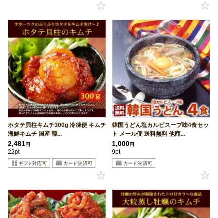
ホタテ貝柱キムチ300g 冷凍便 キムチ
韓国うどん塩カルビスープ味4食セッ
海鮮キムチ 国産 韓...
ト メール便 送料無料 他商...
2,481
1,000
円
円
22pt
9pt