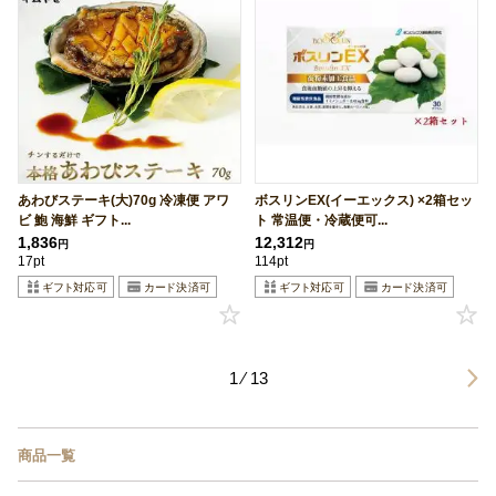
あわびステーキ(大)70g 冷凍便 アワ
ボスリンEX(イーエックス) ×2箱セッ
ビ 鮑 海鮮 ギフト...
ト 常温便・冷蔵便可...
1,836
12,312
円
円
17pt
114pt
1 ⁄ 13
商品一覧