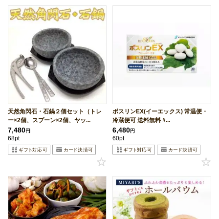
天然角閃石・石鍋２個セット（トレ
ボスリンEX(イーエックス) 常温便・
ー×2個、スプーン×2個、ヤッ...
冷蔵便可 送料無料 #...
7,480
6,480
円
円
68pt
60pt