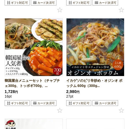
韓国屋台メニューセット（チャプチ
イカゲソのピリ辛炒め・オジンオ ポ
ェ300g、トッポギ700g、...
ックム 600g（300g...
1,728
2,980
円
円
16pt
27pt