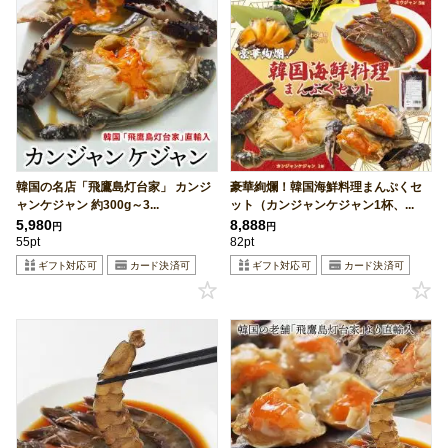
韓国の名店「飛鷹島灯台家」 カンジ
豪華絢爛！韓国海鮮料理まんぷくセ
ャンケジャン 約300g～3...
ット（カンジャンケジャン1杯、...
5,980
8,888
円
円
55pt
82pt