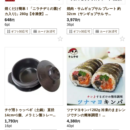
焼くだけ簡単！「ニラチヂミの素(イ
焼肉・サムギョプサル プレート 約
カ入り)」280g【冷凍便】...
32cm（サンギョプサル サ...
648
3,970
円
円
6pt
36pt
チゲ用トゥッペギ（土鍋） 直径
ツナマヨキンパ 282g 冷凍のままレン
14cm×1個、メラミン製トレー...
ジでチンの簡単調理！ ...
1,793
4,380
円
円
16pt
40pt