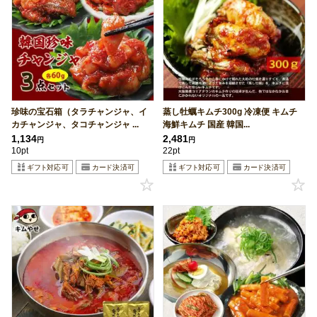
珍味の宝石箱（タラチャンジャ、イ
蒸し牡蠣キムチ300g 冷凍便 キムチ
カチャンジャ、タコチャンジャ ...
海鮮キムチ 国産 韓国...
1,134
2,481
円
円
10pt
22pt