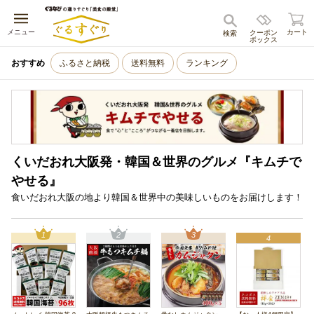
キャンセル
メニュー
カート
クーポン
検索
ボックス
おすすめ
ふるさと納税
送料無料
ランキング
くいだおれ大阪発・韓国＆世界のグルメ『キムチで
やせる』
食いだおれ大阪の地より韓国＆世界中の美味しいものをお届けします！
1
2
3
4