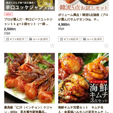
ボリューム満点！韓流5点福袋（プロ
プロが選んだ・辛口ビーフユッケジ
が選んだサムゲタン1kg、チ...
ャン１ｋｇ×２袋セット（一袋 ...
4,980
円
2,500
46pt
円
23pt
最高級「仁川（インチョン）ケジャ
海鮮キムチ完璧セット キムチ名
ン」400g 直木賞作家推薦品...
人・金基福ハルモニの旨辛キムチ（...