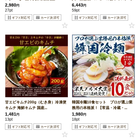
2,980
6,443
円
円
27pt
59pt
甘エビキムチ200g（むき身）冷凍便
韓国冷麺10食セット プロが選ぶ業
キムチ 海鮮キムチ 国産...
務用の本格派！【常温・冷蔵・...
1,481
1,980
円
円
13pt
18pt