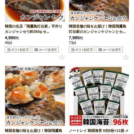
韓国の名店「飛鷹島灯台家」手作り
韓国老舗の味をお届け！韓国飛鷹島
カンジャンセウ約360g セ...
灯台家のカンジャンケジャンとセ...
4,980
7,980
円
円
46pt
73pt
韓国老舗の味をお届け！韓国飛鷹島
ノートレイ 韓国海苔 9切8枚×12袋 メ