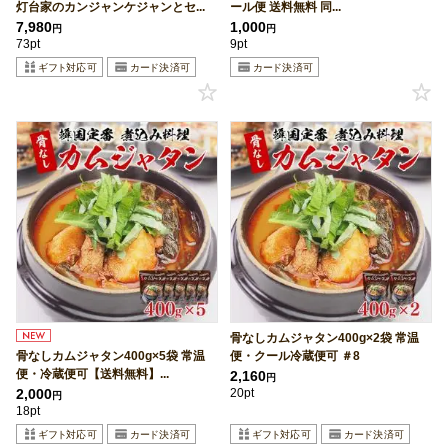
灯台家のカンジャンケジャンとセ...
ール便 送料無料 同...
7,980
1,000
円
円
73pt
9pt
骨なしカムジャタン400g×2袋 常温
骨なしカムジャタン400g×5袋 常温
便・クール冷蔵便可 ＃8
便・冷蔵便可【送料無料】...
2,160
円
2,000
20pt
円
18pt