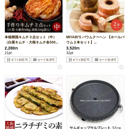
本格韓国キムチ３点セット（中）
MIYABI′S バウムクーヘン 【ホールバ
（白菜キムチ・大根キムチ各500...
ウム２本セット】...
2,280
3,520
円
円
21pt
32pt