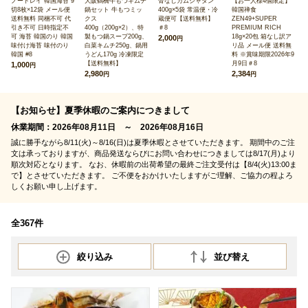
ノートレイ 韓国海苔 9
大阪鶴橋牛もつキムチ
骨なしカムジャタン
【お一人様4個限定】
切8枚×12袋 メール便
鍋セット 牛もつミッ
400g×5袋 常温便・冷
韓国禅食
送料無料 同梱不可 代
クス
蔵便可【送料無料】
ZEN49+SUPER
引き不可 日時指定不
400g（200g×2）、特
＃8
PREMIUM RICH
可 海苔 韓国のり 韓国
製もつ鍋スープ200g、
18g×20包 箱なし訳ア
2,000
円
味付け海苔 味付のり
白菜キムチ250g、鍋用
リ品 メール便 送料無
韓国 #8
うどん170g 冷凍限定
料 ※賞味期限2026年9
【送料無料】
月9日＃8
1,000
円
2,980
2,384
円
円
【お知らせ】夏季休暇のご案内につきまして
休業期間：2026年08月11日 ～ 2026年08月16日
誠に勝手ながら8/11(火)～8/16(日)は夏季休暇とさせていただきます。 期間中のご注
文は承っておりますが、商品発送ならびにお問い合わせにつきましては8/17(月)より
順次対応となります。 なお、休暇前の出荷希望の最終ご注文受付は【8/4(火)13:00ま
で】とさせていただきます。 ご不便をおかけいたしますがご理解、ご協力の程よろ
しくお願い申し上げます。
全367件
絞り込み
並び替え