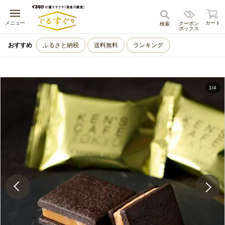
キャンセル
メニュー
カート
クーポン
検索
ボックス
おすすめ
ふるさと納税
送料無料
ランキング
1
/
4