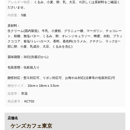
アレルギー物質：
くるみ、小麦、卵、乳、大豆、※詳しくは原材料をご確認く
ださいませ。
内容量：
5個
原材料：
生クリーム(国内製造)、牛乳、小麦粉、グラニュー糖、マーガリン、チョコレー
ト、粉糖、無塩バター、くるみ、卵、オレンジキュラソー、蜂蜜、水飴、ブラッ
クココア、食塩/トレハロース、香料、着色料(カラメル、クチナシ、ラック)(一
部に卵、小麦、乳成分、大豆、くるみを含む)
賞味期限：30日(到着日から)
包装形態：化粧箱入り
贈答対応：熨斗対応可、リボン対応可、お悔やみ対応(法事等の包装対応)可
梱包サイズ：
10cm x 18cm x 3.5cm
温度帯：
常温
商品番号：
KCT02
店舗名
ケンズカフェ東京