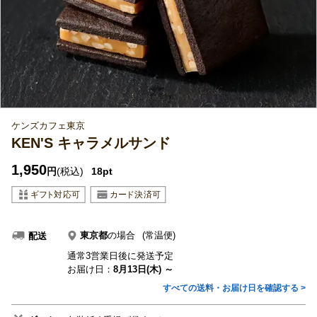
ケンズカフェ東京
KEN'S キャラメルサンド
1,950
円
(税込)
18pt
東京都
の場合
(常温便)
配送
通常3営業日後に発送予定
お届け日：
8月13日(木) ～
すべての送料・お届け日を確認する >