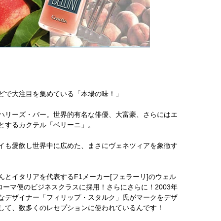
どで大注目を集めている「本場の味！」
ハリーズ・バー。世界的有名な俳優、大富豪、さらにはエ
とするカクテル「ベリーニ」。
イも愛飲し世界中に広めた、まさにヴェネツィアを象徴す
とイタリアを代表するF1メーカー[フェラーリ]のウェル
ローマ便のビジネスクラスに採用！さらにさらに！2003年
なデザイナー「フィリップ・スタルク」氏がマークをデザ
して、数多くのレセプションに使われているんです！