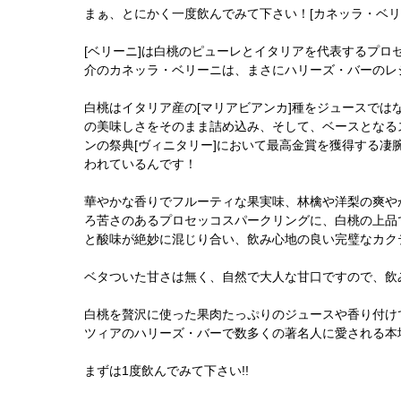
まぁ、とにかく一度飲んでみて下さい！[カネッラ・ベリ
[ベリーニ]は白桃のピューレとイタリアを代表するプロ
介のカネッラ・ベリーニは、まさにハリーズ・バーのレ
白桃はイタリア産の[マリアビアンカ]種をジュースでは
の美味しさをそのまま詰め込み、そして、ベースとなる
ンの祭典[ヴィニタリー]において最高金賞を獲得する凄
われているんです！
華やかな香りでフルーティな果実味、林檎や洋梨の爽や
ろ苦さのあるプロセッコスパークリングに、白桃の上品
と酸味が絶妙に混じり合い、飲み心地の良い完璧なカク
ベタついた甘さは無く、自然で大人な甘口ですので、飲
白桃を贅沢に使った果肉たっぷりのジュースや香り付け
ツィアのハリーズ・バーで数多くの著名人に愛される本場
まずは1度飲んでみて下さい!!