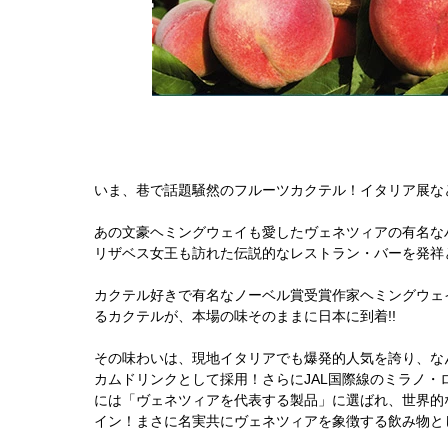
いま、巷で話題騒然のフルーツカクテル！イタリア展な
あの文豪ヘミングウェイも愛したヴェネツィアの有名な
リザベス女王も訪れた伝説的なレストラン・バーを発祥
カクテル好きで有名なノーベル賞受賞作家ヘミングウェ
るカクテルが、本場の味そのままに日本に到着!!
その味わいは、現地イタリアでも爆発的人気を誇り、なん
カムドリンクとして採用！さらにJAL国際線のミラノ・
には「ヴェネツィアを代表する製品」に選ばれ、世界的
イン！まさに名実共にヴェネツィアを象徴する飲み物と