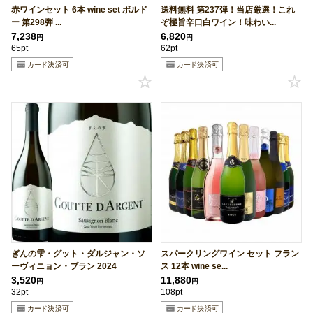
赤ワインセット 6本 wine set ボルド
送料無料 第237弾！当店厳選！これ
ー 第298弾 ...
ぞ極旨辛口白ワイン！味わい...
7,238
6,820
円
円
65pt
62pt
ぎんの雫・グット・ダルジャン・ソ
スパークリングワイン セット フラン
ーヴィニョン・ブラン 2024
ス 12本 wine se...
3,520
11,880
円
円
32pt
108pt