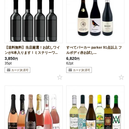
【送料無料】当店厳選！お試しワイ
すべてパーカー parker 91点以上 フ
ンが4本入ります！ミステリーワ...
ルボディ赤お試し...
3,850
6,820
円
円
35pt
62pt