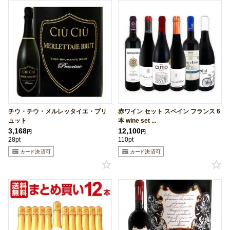
チウ・チウ・メルレッタイエ・ブリ
赤ワイン セット スペイン フランス 6
ュット
本 wine set ...
3,168
12,100
円
円
28pt
110pt