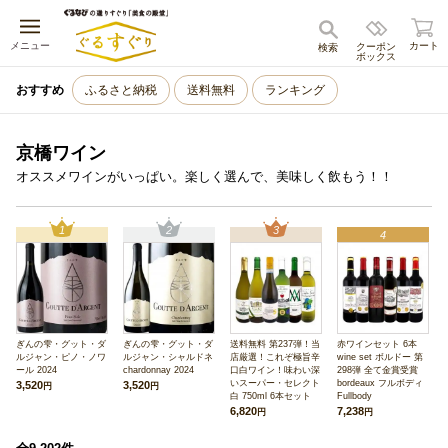
キャンセル
メニュー
カート
クーポン
検索
ボックス
おすすめ
ふるさと納税
送料無料
ランキング
京橋ワイン
オススメワインがいっぱい。楽しく選んで、美味しく飲もう！！
1
2
3
4
ぎんの雫・グット・ダ
ぎんの雫・グット・ダ
送料無料 第237弾！当
赤ワインセット 6本
ルジャン・ピノ・ノワ
ルジャン・シャルドネ
店厳選！これぞ極旨辛
wine set ボルドー 第
ール 2024
chardonnay 2024
口白ワイン！味わい深
298弾 全て金賞受賞
いスーパー・セレクト
bordeaux フルボディ
3,520
3,520
円
円
白 750ml 6本セット
Fullbody
6,820
7,238
円
円