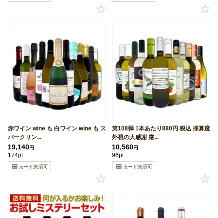
赤ワイン wine も 白ワイン wine も ス
第108弾 1本あたり880円 税込 採算度
パークリン...
外視の大感謝 厳...
19,140
10,560
円
円
174pt
96pt