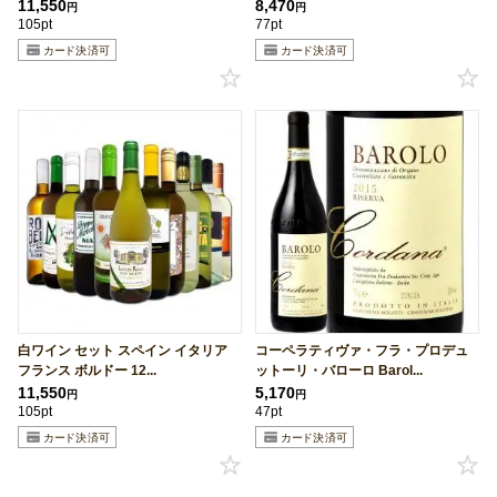
11,550
8,470
円
円
105pt
77pt
白ワイン セット スペイン イタリア
コーペラティヴァ・フラ・プロデュ
フランス ボルドー 12...
ットーリ・バローロ Barol...
11,550
5,170
円
円
105pt
47pt