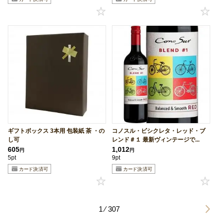
ギフトボックス 3本用 包装紙 茶 ・の
コノスル・ビシクレタ・レッド・ブ
し可
レンド＃１ 最新ヴィンテージで...
605
1,012
円
円
5pt
9pt
1 ⁄ 307