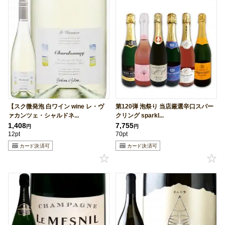
【スク微発泡 白ワイン wine レ・ヴ
第120弾 泡祭り 当店厳選辛口スパー
ァカンツェ・シャルドネ...
クリング sparkl...
1,408
7,755
円
円
12pt
70pt