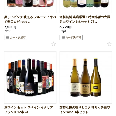
美しいピンク 映える フルーティ すべ
送料無料 当店厳選！特大感謝の大満
て辛口ロゼ rose ...
足白ワイン 6本セット 75...
7,920
5,720
円
円
72pt
52pt
赤ワイン セット スペイン イタリア
芳醇な樽の香りとコク 樽リッチ白ワ
フランス 12本 wi...
イン wine 3本セット...