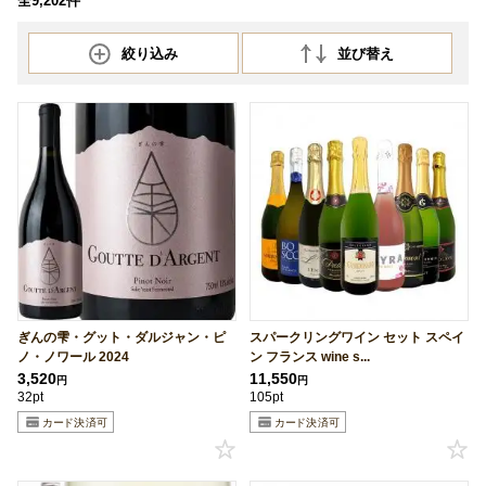
全9,202件
絞り込み
並び替え
ぎんの雫・グット・ダルジャン・ピ
スパークリングワイン セット スペイ
ノ・ノワール 2024
ン フランス wine s...
3,520
11,550
円
円
32pt
105pt