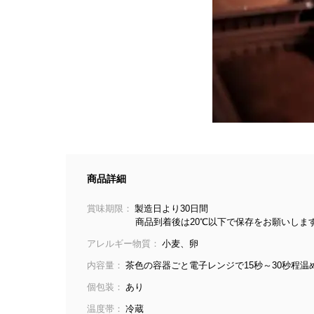
商品詳細
賞味期限：
製造日より30日間
商品到着後は20℃以下で保存をお願いしま
アレルギー物質：
小麦、卵
内容量：
茶色の容器ごと電子レンジで15秒～30秒程
個包装：
あり
温度帯：
冷蔵