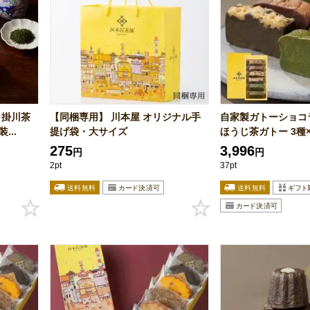
と掛川茶
【同梱専用】 川本屋 オリジナル手
自家製ガトーショコ
...
提げ袋・大サイズ
ほうじ茶ガトー 3種×2
275
3,996
円
円
2pt
37pt