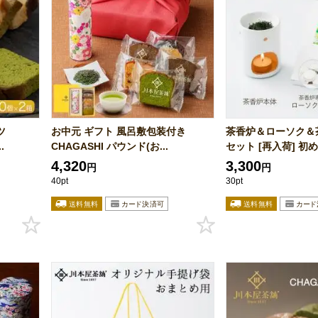
ツ
お中元 ギフト 風呂敷包装付き
茶香炉＆ローソク＆
.
CHAGASHI パウンド(お...
セット [再入荷] 初めて
4,320
3,300
円
円
40pt
30pt