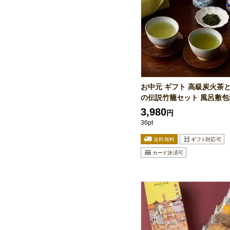
お中元 ギフト 高級炭火茶
の伝説竹籠セット 風呂敷包装
3,980
円
36pt