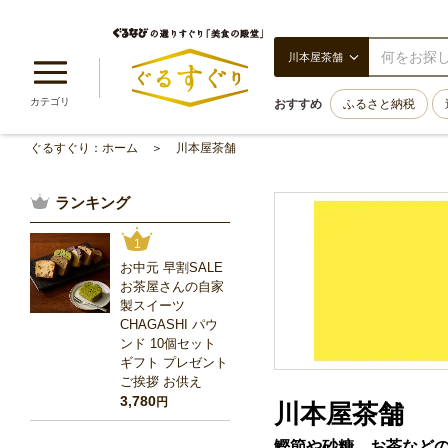
川本屋茶舗
カテゴリ
おすすめ
ふるさと納税
ぐるすぐり：ホーム
川本屋茶舗
ランキング
1
お中元 早割SALE
お茶屋さんの自家
製スイーツ
CHAGASHI パウ
ンド 10個セット
ギフト プレゼント
ご挨拶 お供え
3,780
円
川本屋茶舗
鰹節や砂糖、お茶などの