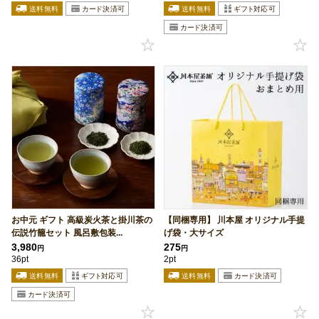
お中元 ギフト 高級炭火茶と掛川茶の
【同梱専用】 川本屋 オリジナル手提
伝説竹籠セット 風呂敷包装...
げ袋・大サイズ
3,980
275
円
円
36pt
2pt