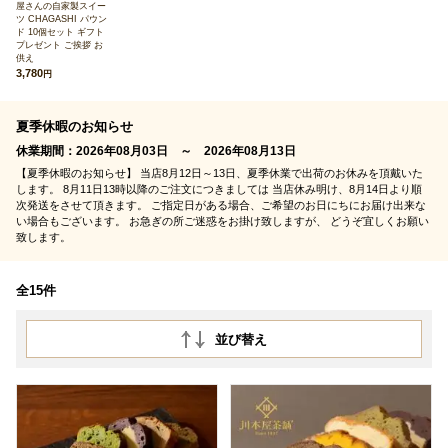
屋さんの自家製スイー
ツ CHAGASHI パウン
ド 10個セット ギフト
プレゼント ご挨拶 お
供え
3,780
円
夏季休暇のお知らせ
休業期間：2026年08月03日 ～ 2026年08月13日
【夏季休暇のお知らせ】 当店8月12日～13日、夏季休業で出荷のお休みを頂戴いた
します。 8月11日13時以降のご注文につきましては 当店休み明け、8月14日より順
次発送をさせて頂きます。 ご指定日がある場合、ご希望のお日にちにお届け出来な
い場合もございます。 お急ぎの所ご迷惑をお掛け致しますが、 どうぞ宜しくお願い
致します。
全15件
並び替え