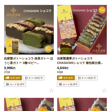
自家製ガトーショコラ 抹茶ガトー ほ
自家製濃厚ガトーショコラ
うじ茶ガトー 3種×2ピー...
CHAGASHIショコラ 個包装仕様...
3,996
4,644
円
円
37pt
43pt