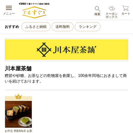
キャンセル
メニュー
カート
クーポン
検索
ボックス
おすすめ
ふるさと納税
送料無料
ランキング
川本屋茶舗
鰹節や砂糖、お茶などの乾物屋を創業し、100余年同地におきまして商
いを続けております。
1
お中元 早割SALE お茶