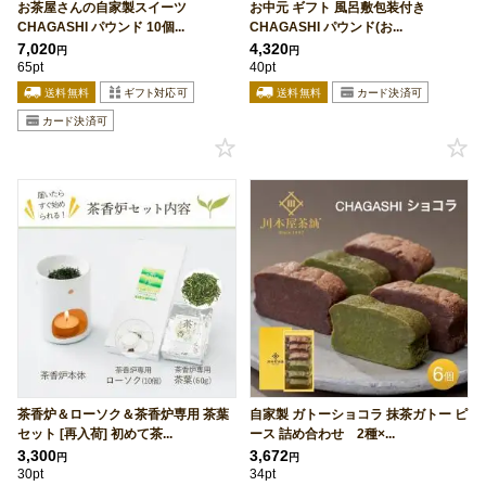
お茶屋さんの自家製スイーツ
お中元 ギフト 風呂敷包装付き
CHAGASHI パウンド 10個...
CHAGASHI パウンド(お...
7,020
4,320
円
円
65pt
40pt
茶香炉＆ローソク＆茶香炉専用 茶葉
自家製 ガトーショコラ 抹茶ガトー ピ
セット [再入荷] 初めて茶...
ース 詰め合わせ 2種×...
3,300
3,672
円
円
30pt
34pt