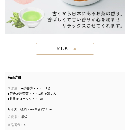
閉じる
商品詳細
内容量：
●茶香炉・・・・1台
●茶香炉用茶葉・・・1袋（60ｇ入）
●茶香炉ローソク・・1箱
サイズ：径約8cm×高さ約11cm
温度帯：
常温
商品番号：
01