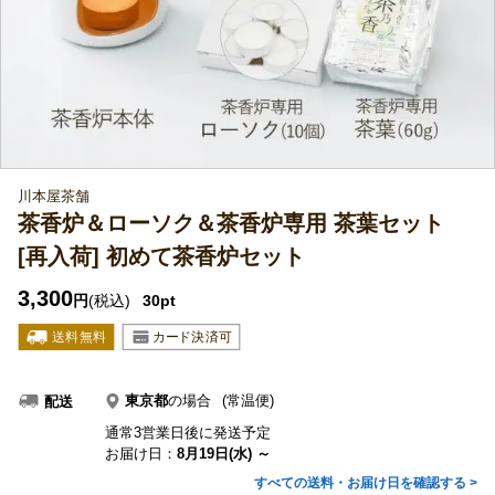
川本屋茶舗
茶香炉＆ローソク＆茶香炉専用 茶葉セット
[再入荷] 初めて茶香炉セット
3,300
円
(税込)
30pt
東京都
の場合
(常温便)
配送
通常3営業日後に発送予定
お届け日：
8月19日(水) ～
すべての送料・お届け日を確認する >