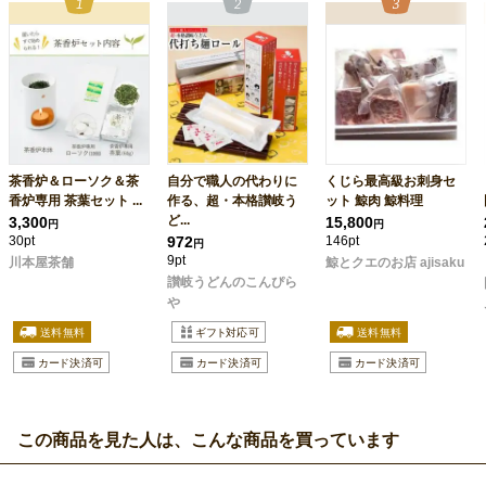
茶香炉＆ローソク＆茶
自分で職人の代わりに
くじら最高級お刺身セ
香炉専用 茶葉セット ...
作る、超・本格讃岐う
ット 鯨肉 鯨料理
ど...
3,300
15,800
円
円
30pt
972
146pt
円
9pt
川本屋茶舗
鯨とクエのお店 ajisaku
讃岐うどんのこんぴら
や
この商品を見た人は、こんな商品を買っています