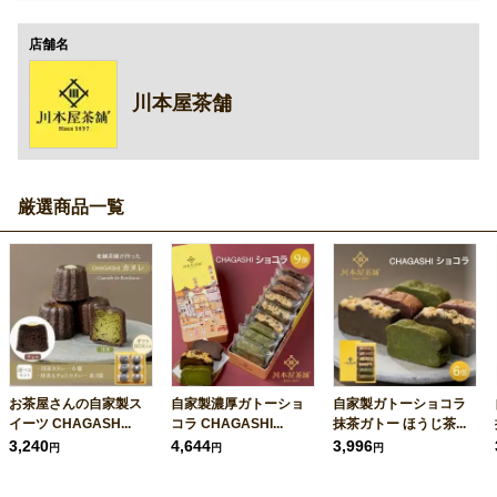
店舗名
川本屋茶舗
厳選商品一覧
お茶屋さんの自家製ス
自家製濃厚ガトーショ
自家製ガトーショコラ
イーツ CHAGASH...
コラ CHAGASHI...
抹茶ガトー ほうじ茶...
3,240
4,644
3,996
円
円
円