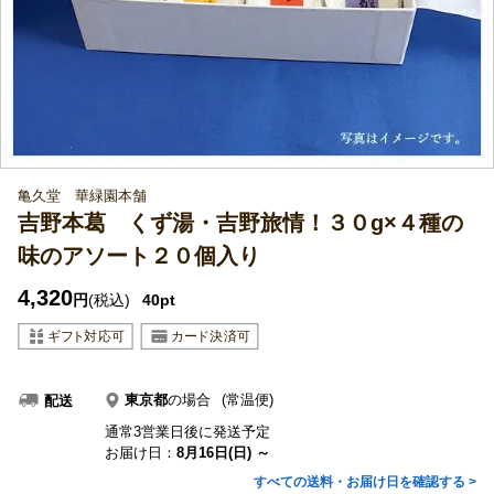
亀久堂 華緑園本舗
吉野本葛 くず湯・吉野旅情！３０g×４種の
味のアソート２０個入り
4,320
円
(税込)
40pt
東京都
の場合
(常温便)
配送
通常3営業日後に発送予定
お届け日：
8月16日(日) ～
すべての送料・お届け日を確認する >