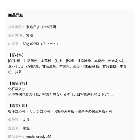
商品詳細
賞味期限：
製造日より365日間
保存方法：
常温
内容量：
30ｇ×20袋（アソート）
【原材料】
[白]砂糖、甘藷澱粉、本葛粉・[しるこ]砂糖、甘藷澱粉、本葛粉、粉末あん(小
豆)・[しょうが]砂糖、甘藷澱粉、本葛粉、生姜・[抹茶]砂糖、甘藷澱粉、本葛
粉、抹茶
【包装形態】
化粧箱入り
※現在個包装の仕様が写真と異なります（近日写真差し替え予定）。
【贈答対応】
熨斗対応可・ リボン対応可・お悔やみ対応（法事等の包装対応）可
個包装：
あり
温度帯：
常温
商品番号：
yoshinoryojyo20