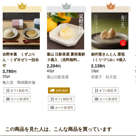
吉野本葛 くずぷり
葉山 日影茶屋 夏柑葛餅
創作栗きんとん 栗苞
ん・くず水ゼリー詰合
３個入 （送料無料...
（くりづつみ）6個入
せ
2,204
2,138
円
円
3,780
40pt
19pt
円
35pt
葉山日影茶屋
和菓子 松月堂
亀久堂 華緑園本舗
この商品を見た人は、こんな商品を買っています