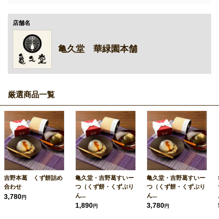
店舗名
亀久堂 華緑園本舗
厳選商品一覧
吉野本葛 くず餅詰め
亀久堂・吉野葛すいー
亀久堂・吉野葛すいー
合わせ
つ（くず餅・くずぷり
つ（くず餅・くずぷり
ん...
ん...
3,780
円
1,890
3,780
円
円