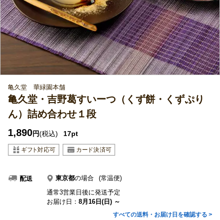
亀久堂 華緑園本舗
亀久堂・吉野葛すいーつ（くず餅・くずぷり
ん）詰め合わせ１段
1,890
円
(税込)
17pt
東京都
の場合
(常温便)
配送
通常3営業日後に発送予定
お届け日：
8月16日(日) ～
すべての送料・お届け日を確認する >