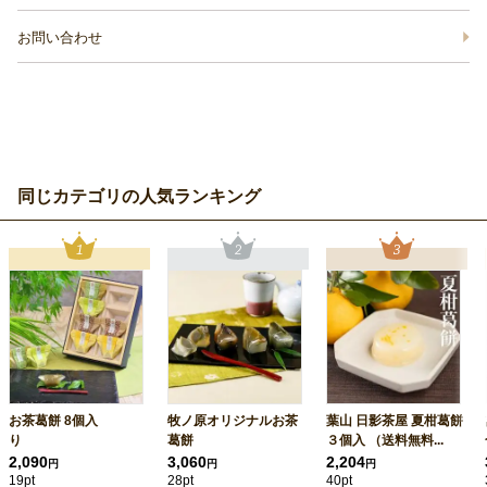
お問い合わせ
同じカテゴリの人気ランキング
お茶葛餅 8個入
牧ノ原オリジナルお茶
葉山 日影茶屋 夏柑葛餅
り
葛餅
３個入 （送料無料...
2,090
3,060
2,204
円
円
円
19pt
28pt
40pt