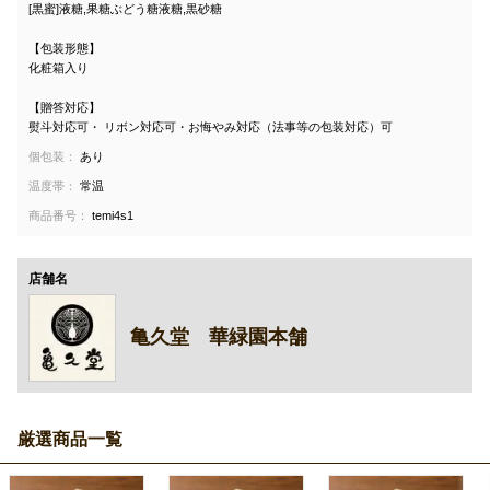
[黒蜜]液糖,果糖ぶどう糖液糖,黒砂糖
【包装形態】
化粧箱入り
【贈答対応】
熨斗対応可・ リボン対応可・お悔やみ対応（法事等の包装対応）可
個包装：
あり
温度帯：
常温
商品番号：
temi4s1
店舗名
亀久堂 華緑園本舗
厳選商品一覧