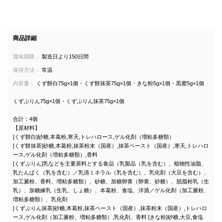
商品詳細
賞味期限：
製造日より150日間
保存方法：
常温
内容量：
くず餅白75g×1個・くず餅抹茶75g×1個・きな粉5g×1個・黒蜜5g×1個
くずぷりん75g×1個・くずぷりん抹茶75g×1個
合計：4個
【原材料】
[くず餅白]砂糖,本葛粉,寒天,トレハロース,ゲル化剤（増粘多糖類）
[くず餅抹茶]砂糖,本葛粉,抹茶粉末（国産）,抹茶ペースト（国産）,寒天,トレハロ
ース,ゲル化剤（増粘多糖類）,香料
[くずぷりん]乳などを主要原料とする食品（乳製品（乳を含む）、植物性油脂、
乳たんぱく（乳を含む）／乳清ミネラル（乳を含む）、乳化剤（大豆を含む）、
加工澱粉、香料、増粘多糖類）、砂糖、加糖卵黄（卵黄、砂糖）、脱脂粉乳（生
乳）、加糖練乳（生乳、しょ糖）、本葛粉、食塩、洋酒／ゲル化剤（加工澱粉、
増粘多糖類）、乳化剤
[くずぷりん抹茶]砂糖,本葛粉,抹茶ペースト（国産）,抹茶粉末（国産）,トレハロ
ース,ゲル化剤（加工澱粉、増粘多糖類）,乳化剤、香料 [きな粉]砂糖,大豆,食塩