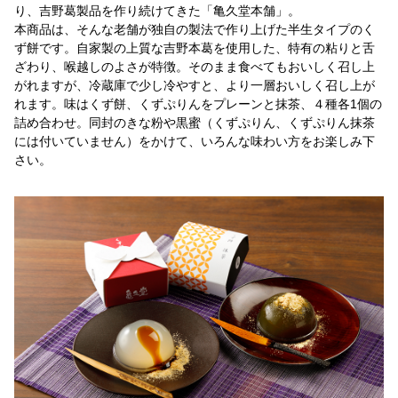
り、吉野葛製品を作り続けてきた「亀久堂本舗」。
本商品は、そんな老舗が独自の製法で作り上げた半生タイプのく
ず餅です。自家製の上質な吉野本葛を使用した、特有の粘りと舌
ざわり、喉越しのよさが特徴。そのまま食べてもおいしく召し上
がれますが、冷蔵庫で少し冷やすと、より一層おいしく召し上が
れます。味はくず餅、くずぷりんをプレーンと抹茶、４種各1個の
詰め合わせ。同封のきな粉や黒蜜（くずぷりん、くずぷりん抹茶
には付いていません）をかけて、いろんな味わい方をお楽しみ下
さい。