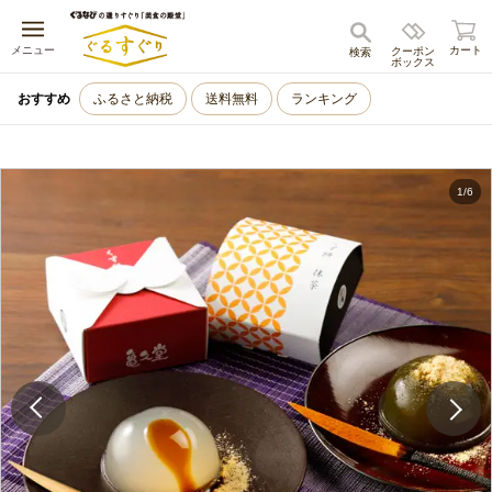
キャンセル
メニュー
カート
クーポン
検索
ボックス
おすすめ
ふるさと納税
送料無料
ランキング
1
/
6