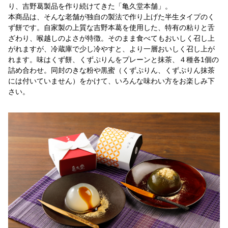
り、吉野葛製品を作り続けてきた「亀久堂本舗」。
本商品は、そんな老舗が独自の製法で作り上げた半生タイプのく
ず餅です。自家製の上質な吉野本葛を使用した、特有の粘りと舌
ざわり、喉越しのよさが特徴。そのまま食べてもおいしく召し上
がれますが、冷蔵庫で少し冷やすと、より一層おいしく召し上が
れます。味はくず餅、くずぷりんをプレーンと抹茶、４種各1個の
詰め合わせ。同封のきな粉や黒蜜（くずぷりん、くずぷりん抹茶
には付いていません）をかけて、いろんな味わい方をお楽しみ下
さい。