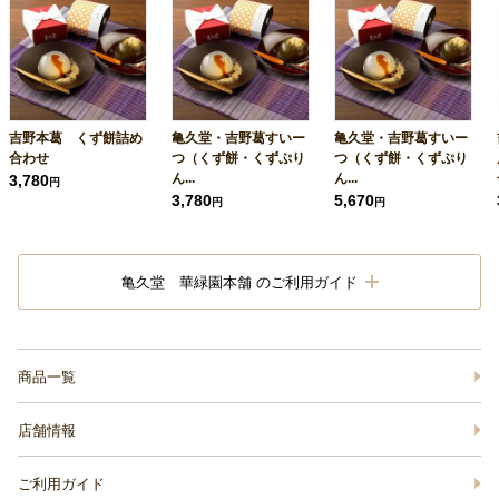
吉野本葛 くず餅詰め
亀久堂・吉野葛すいー
亀久堂・吉野葛すいー
合わせ
つ（くず餅・くずぷり
つ（くず餅・くずぷり
ん...
ん...
3,780
円
3,780
5,670
円
円
亀久堂 華緑園本舗 のご利用ガイド
商品一覧
店舗情報
ご利用ガイド