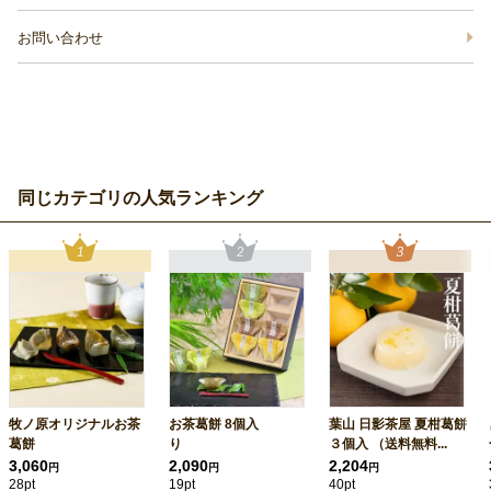
お問い合わせ
同じカテゴリの人気ランキング
牧ノ原オリジナルお茶
お茶葛餅 8個入
葉山 日影茶屋 夏柑葛餅
葛餅
り
３個入 （送料無料...
3,060
2,090
2,204
円
円
円
28pt
19pt
40pt