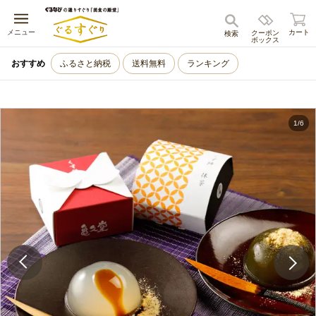
キャンセル
メニュー
カート
クーポン
検索
ボックス
おすすめ
ふるさと納税
送料無料
ランキング
1
/
6