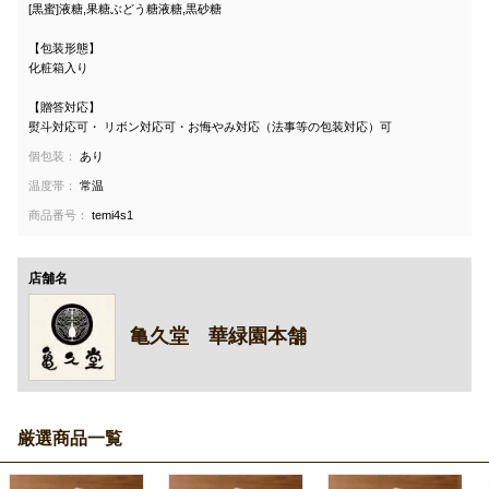
[黒蜜]液糖,果糖ぶどう糖液糖,黒砂糖
【包装形態】
化粧箱入り
【贈答対応】
熨斗対応可・ リボン対応可・お悔やみ対応（法事等の包装対応）可
個包装：
あり
温度帯：
常温
商品番号：
temi4s1
店舗名
亀久堂 華緑園本舗
厳選商品一覧