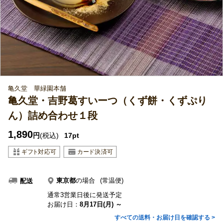
亀久堂 華緑園本舗
亀久堂・吉野葛すいーつ（くず餅・くずぷり
ん）詰め合わせ１段
1,890
円
(税込)
17pt
東京都
の場合
(常温便)
配送
通常3営業日後に発送予定
お届け日：
8月17日(月) ～
すべての送料・お届け日を確認する >