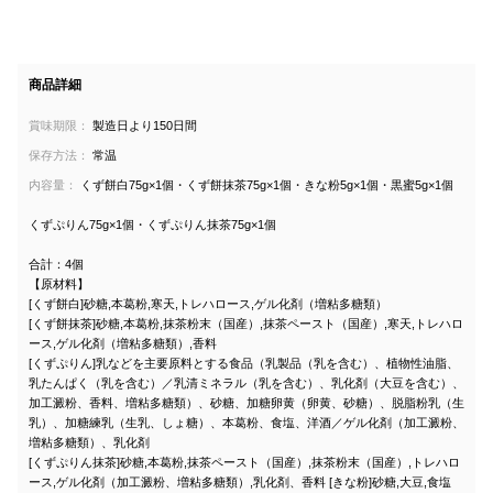
商品詳細
賞味期限：
製造日より150日間
保存方法：
常温
内容量：
くず餅白75g×1個・くず餅抹茶75g×1個・きな粉5g×1個・黒蜜5g×1個
くずぷりん75g×1個・くずぷりん抹茶75g×1個
合計：4個
【原材料】
[くず餅白]砂糖,本葛粉,寒天,トレハロース,ゲル化剤（増粘多糖類）
[くず餅抹茶]砂糖,本葛粉,抹茶粉末（国産）,抹茶ペースト（国産）,寒天,トレハロ
ース,ゲル化剤（増粘多糖類）,香料
[くずぷりん]乳などを主要原料とする食品（乳製品（乳を含む）、植物性油脂、
乳たんぱく（乳を含む）／乳清ミネラル（乳を含む）、乳化剤（大豆を含む）、
加工澱粉、香料、増粘多糖類）、砂糖、加糖卵黄（卵黄、砂糖）、脱脂粉乳（生
乳）、加糖練乳（生乳、しょ糖）、本葛粉、食塩、洋酒／ゲル化剤（加工澱粉、
増粘多糖類）、乳化剤
[くずぷりん抹茶]砂糖,本葛粉,抹茶ペースト（国産）,抹茶粉末（国産）,トレハロ
ース,ゲル化剤（加工澱粉、増粘多糖類）,乳化剤、香料 [きな粉]砂糖,大豆,食塩