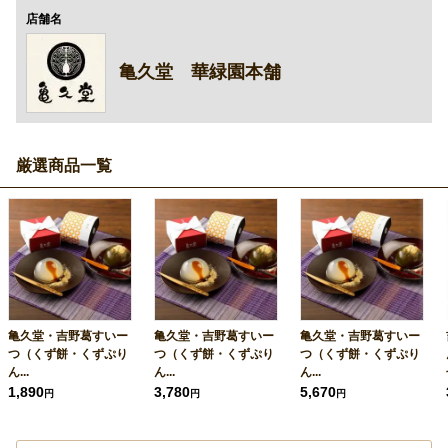
店舗名
亀久堂 華緑園本舗
厳選商品一覧
亀久堂・吉野葛すいー
亀久堂・吉野葛すいー
亀久堂・吉野葛すいー
つ（くず餅・くずぷり
つ（くず餅・くずぷり
つ（くず餅・くずぷり
ん...
ん...
ん...
1,890
3,780
5,670
円
円
円