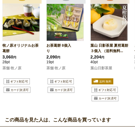
牧ノ原オリジナルお茶
お茶葛餅 8個入
葉山 日影茶屋 夏柑葛餅
葛餅
り
３個入 （送料無料...
3,060
2,090
2,204
円
円
円
28pt
19pt
40pt
茶舗 牧ノ原
茶舗 牧ノ原
葉山日影茶屋
この商品を見た人は、こんな商品を買っています