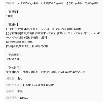
内容量：
くず餅白75g×4個・くず餅抹茶75g×4個・きな粉5g×8個・黒蜜5g×8個
【総重量】
1100g
【原材料】
[くず餅白]砂糖,本葛粉,寒天,トレハロース,ゲル化剤（増粘多糖類）
[くず餅抹茶]砂糖,本葛粉,抹茶粉末（国産）,抹茶ペースト（国産）,寒天,トレハロ
ース,ゲル化剤（増粘多糖類）,香料
[きな粉]砂糖,大豆,食塩
[黒蜜]液糖,果糖ぶどう糖液糖,黒砂糖
【包装形態】
化粧箱入り
【贈答対応】
熨斗対応可・ リボン対応可・お悔やみ対応（法事等の包装対応）可
個包装：
あり
梱包サイズ：
17.5cm x 15.5cm x 10.3cm
温度帯：
常温
商品番号：
temi01