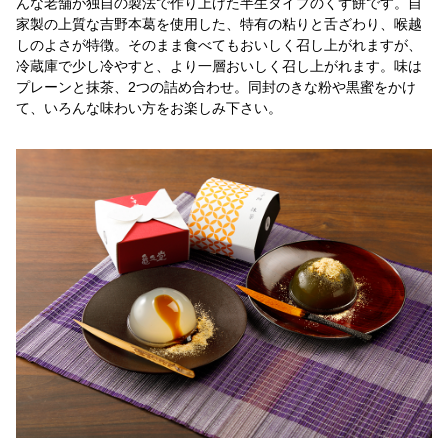
んな老舗が独自の製法で作り上げた半生タイプのくず餅です。自
家製の上質な吉野本葛を使用した、特有の粘りと舌ざわり、喉越
しのよさが特徴。そのまま食べてもおいしく召し上がれますが、
冷蔵庫で少し冷やすと、より一層おいしく召し上がれます。味は
プレーンと抹茶、2つの詰め合わせ。同封のきな粉や黒蜜をかけ
て、いろんな味わい方をお楽しみ下さい。