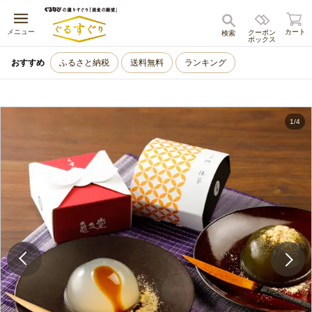
キャンセル
メニュー
カート
クーポン
検索
ボックス
おすすめ
ふるさと納税
送料無料
ランキング
1
/
4