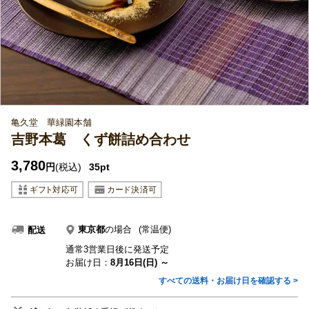
亀久堂 華緑園本舗
吉野本葛 くず餅詰め合わせ
3,780
円
(税込)
35pt
東京都
の場合
(常温便)
配送
通常3営業日後に発送予定
お届け日：
8月16日(日) ～
すべての送料・お届け日を確認する >