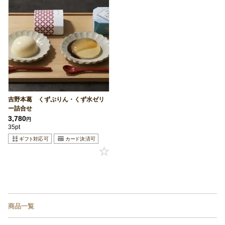
吉野本葛 くずぷりん・くず水ゼリ
ー詰合せ
3,780
円
35pt
商品一覧