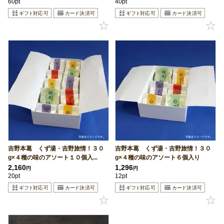
60pt
40pt
吉野本葛 くず湯・吉野旅情！３０
吉野本葛 くず湯・吉野旅情！３０
g×４種の味のアソート１０個入...
g×４種の味のアソート６個入り
2,160
1,296
円
円
20pt
12pt