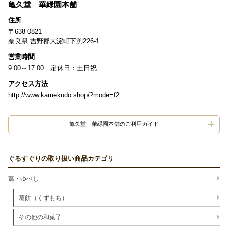
亀久堂 華緑園本舗
住所
〒638-0821
奈良県 吉野郡大淀町下渕226-1
営業時間
9:00～17:00 定休日：土日祝
アクセス方法
http://www.kamekudo.shop/?mode=f2
亀久堂 華緑園本舗のご利用ガイド
ぐるすぐりの取り扱い商品カテゴリ
葛・ゆべし
葛餅（くずもち）
その他の和菓子