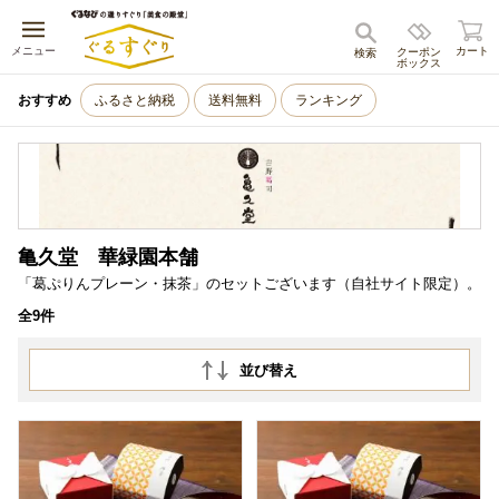
キャンセル
メニュー
カート
クーポン
検索
ボックス
おすすめ
ふるさと納税
送料無料
ランキング
亀久堂 華緑園本舗
「葛ぷりんプレーン・抹茶」のセットございます（自社サイト限定）。
全9件
並び替え