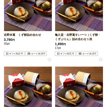
吉野本葛 くず餅詰め合わせ
亀久堂・吉野葛すいーつ（くず餅・
くずぷりん）詰め合わせ１段
3,780
円
35pt
1,890
円
17pt