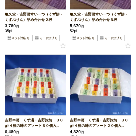
亀久堂・吉野葛すいーつ（くず餅・
亀久堂・吉野葛すいーつ（くず餅・
くずぷりん）詰め合わせ２段
くずぷりん）詰め合わせ３段
3,780
5,670
円
円
35pt
52pt
吉野本葛 くず湯・吉野旅情！３０
吉野本葛 くず湯・吉野旅情！３０
g×４種の味のアソート３０個入...
g×４種の味のアソート２０個入...
6,480
4,320
円
円