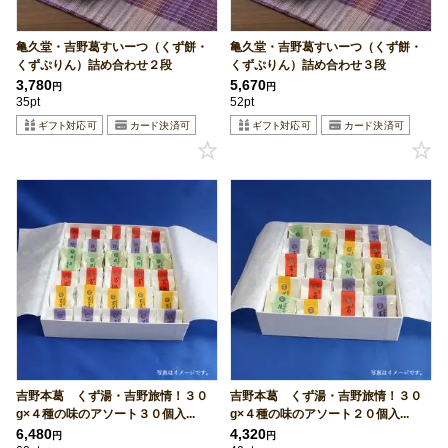
亀久堂・吉野葛すいーつ（くず餅・
亀久堂・吉野葛すいーつ（くず餅・
くずぷりん）詰め合わせ２段
くずぷりん）詰め合わせ３段
3,780
5,670
円
円
35pt
52pt
吉野本葛 くず湯・吉野旅情！３０
吉野本葛 くず湯・吉野旅情！３０
g×４種の味のアソート３０個入...
g×４種の味のアソート２０個入...
6,480
4,320
円
円