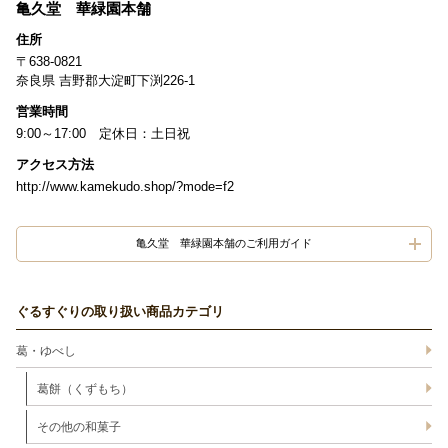
亀久堂 華緑園本舗
住所
〒638-0821
奈良県 吉野郡大淀町下渕226-1
営業時間
9:00～17:00 定休日：土日祝
アクセス方法
http://www.kamekudo.shop/?mode=f2
亀久堂 華緑園本舗のご利用ガイド
ぐるすぐりの取り扱い商品カテゴリ
葛・ゆべし
葛餅（くずもち）
その他の和菓子