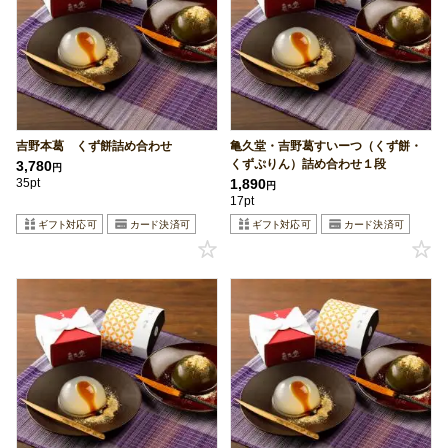
吉野本葛 くず餅詰め合わせ
亀久堂・吉野葛すいーつ（くず餅・
くずぷりん）詰め合わせ１段
3,780
円
35pt
1,890
円
17pt