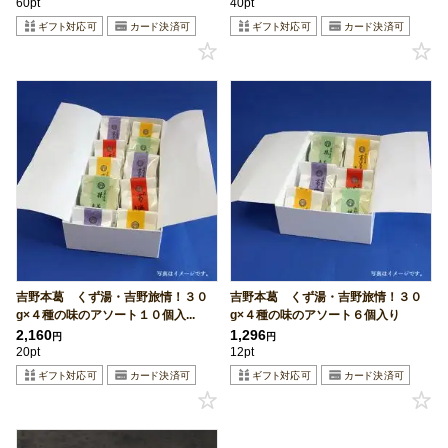
60pt
40pt
吉野本葛 くず湯・吉野旅情！３０
吉野本葛 くず湯・吉野旅情！３０
g×４種の味のアソート１０個入...
g×４種の味のアソート６個入り
2,160
1,296
円
円
20pt
12pt