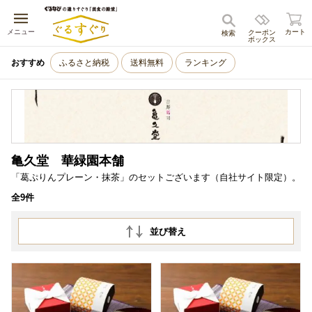
キャンセル
メニュー
カート
クーポン
検索
ボックス
おすすめ
ふるさと納税
送料無料
ランキング
亀久堂 華緑園本舗
「葛ぷりんプレーン・抹茶」のセットございます（自社サイト限定）。
全9件
並び替え