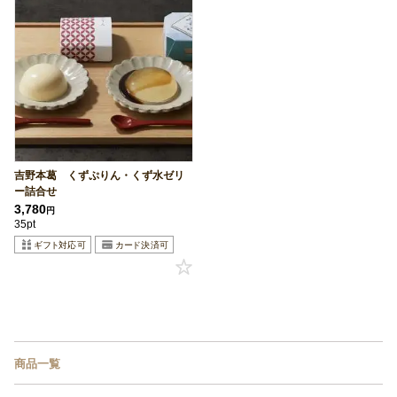
吉野本葛 くずぷりん・くず水ゼリ
ー詰合せ
3,780
円
35pt
商品一覧