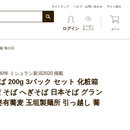
サイトマップ
ヘルプ・お問い合わせ
サイト紹介
クーポン
ログイン
ボックス
カート
高級 母の日
0年 ミシュラン新潟2020 掲載
 200g 3パック セット 化粧箱
麦 そば へぎそば 日本そば グラン
妻有蕎麦 玉垣製麺所 引っ越し 蕎