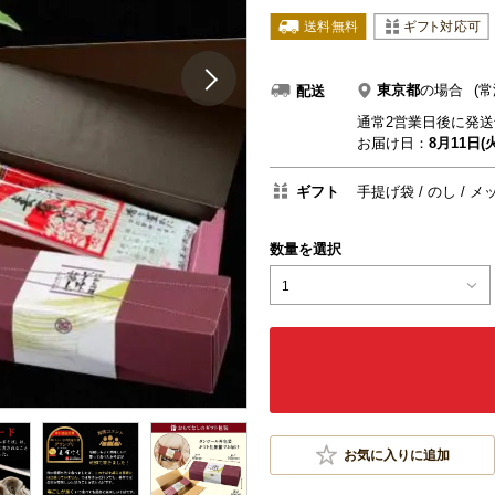
東京都
の場合
(常
配送
通常2営業日後に発送
お届け日：
8月11日(火
ギフト
手提げ袋
のし
メ
数量を選択
1
お気に入りに追加