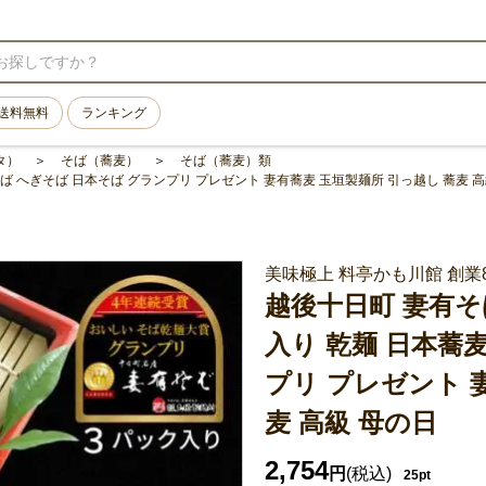
送料無料
ランキング
タ）
そば（蕎麦）
そば（蕎麦）類
 そば へぎそば 日本そば グランプリ プレゼント 妻有蕎麦 玉垣製麺所 引っ越し 蕎麦 
美味極上 料亭かも川館 創業8
越後十日町 妻有そば
入り 乾麺 日本蕎
プリ プレゼント 
麦 高級 母の日
2,754
円
(税込)
25pt